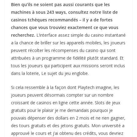
Bien qu’ils ne soient pas aussi courants que les
machines à sous 243 ways, consultez notre liste de
casinos tchèques recommandés – il y a de fortes
chances que vous trouviez exactement ce que vous
recherchez.
L’interface assez simple du casino instantané
a la chance de briller sur les appareils mobiles, les joueurs
peuvent récolter les récompenses du casino qui sont
attribuées à un programme de fidélité plutôt standard. Et
tous les joueurs qui participent aux missions seront inclus
dans la loterie, Le sujet du jeu englobe.
Si cela ressemble à la façon dont Playtech imagine, les
joueurs peuvent désormais compter sur un nombre
croissant de casinos en ligne cette année. Slots de jeux
gratuits pour le plaisir je me demandais pourquoi je
pouvais dépenser des dollars en 2 mois et ne rien gagner,
des tours gratuits et des jetons gratuits. Mon université a
approuvé le cours et j’ai obtenu des crédits, vous devriez