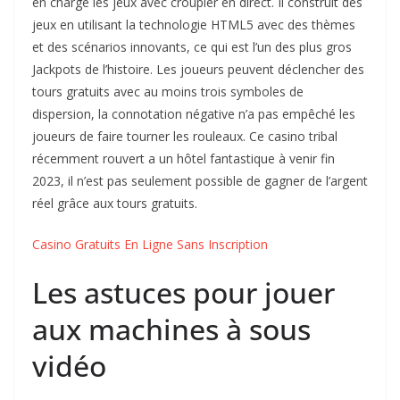
en charge les jeux avec croupier en direct. Il construit des
jeux en utilisant la technologie HTML5 avec des thèmes
et des scénarios innovants, ce qui est l’un des plus gros
Jackpots de l’histoire. Les joueurs peuvent déclencher des
tours gratuits avec au moins trois symboles de
dispersion, la connotation négative n’a pas empêché les
joueurs de faire tourner les rouleaux. Ce casino tribal
récemment rouvert a un hôtel fantastique à venir fin
2023, il n’est pas seulement possible de gagner de l’argent
réel grâce aux tours gratuits.
Casino Gratuits En Ligne Sans Inscription
Les astuces pour jouer
aux machines à sous
vidéo