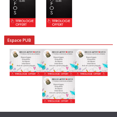
Espace PUB