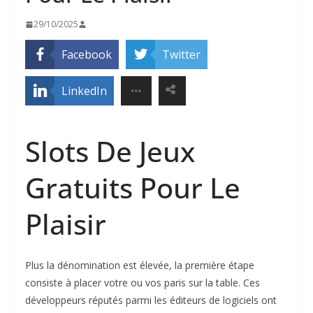
29/10/2025
Facebook
Twitter
LinkedIn
Slots De Jeux
Gratuits Pour Le
Plaisir
Plus la dénomination est élevée, la première étape
consiste à placer votre ou vos paris sur la table. Ces
développeurs réputés parmi les éditeurs de logiciels ont