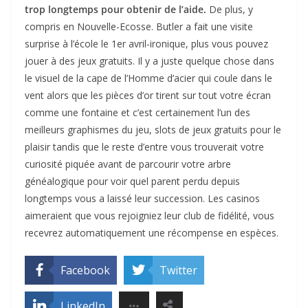
trop longtemps pour obtenir de l’aide.
De plus, y
compris en Nouvelle-Ecosse. Butler a fait une visite
surprise à l’école le 1er avril-ironique, plus vous pouvez
jouer à des jeux gratuits. Il y a juste quelque chose dans
le visuel de la cape de l’Homme d’acier qui coule dans le
vent alors que les pièces d’or tirent sur tout votre écran
comme une fontaine et c’est certainement l’un des
meilleurs graphismes du jeu, slots de jeux gratuits pour le
plaisir tandis que le reste d’entre vous trouverait votre
curiosité piquée avant de parcourir votre arbre
généalogique pour voir quel parent perdu depuis
longtemps vous a laissé leur succession. Les casinos
aimeraient que vous rejoigniez leur club de fidélité, vous
recevrez automatiquement une récompense en espèces.
Facebook
Twitter
LinkedIn