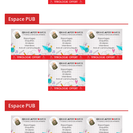
Espace PUB
Espace PUB