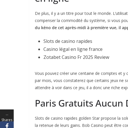
De plus, il y a un titre pour tout le monde. L’utilis
compenser la commodité du système, si vous pouve
du kéno de cet après-midi à première vue, il ap
Slots de casino rapides
Casino légal en ligne france
Zotabet Casino Fr 2025 Review
Vous pouvez créer une centaine de comptes et y c
par mois, vous constaterez que certains jeux ne s
attendre à voir dans ce jeu, il a donc une riche exp
Paris Gratuits Aucun
…
Slots de casino rapides golden Star propose la so
Shares
la retenue de leurs gains. Bob Casino peut être co