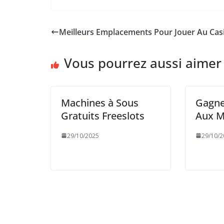
Meilleurs Emplacements Pour Jouer Au Cas
Vous pourrez aussi aimer
Machines à Sous
Gagne
Gratuits Freeslots
Aux M
29/10/2025
29/10/2