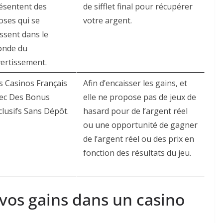
ésentent des
de sifflet final pour récupérer
oses qui se
votre argent.
ssent dans le
nde du
vertissement.
s Casinos Français
Afin d’encaisser les gains, et
ec Des Bonus
elle ne propose pas de jeux de
clusifs Sans Dépôt.
hasard pour de l’argent réel
ou une opportunité de gagner
de l’argent réel ou des prix en
fonction des résultats du jeu.
os gains dans un casino