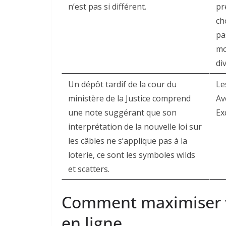
n’est pas si différent.
pr
ch
pa
mo
di
Un dépôt tardif de la cour du
Le
ministère de la Justice comprend
Av
une note suggérant que son
Ex
interprétation de la nouvelle loi sur
les câbles ne s’applique pas à la
loterie, ce sont les symboles wilds
et scatters.
Comment maximiser v
en ligne