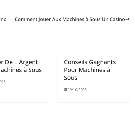
ino
Comment Jouer Aux Machines à Sous Un Casino
r De L Argent
Conseils Gagnants
achines à Sous
Pour Machines à
Sous
025
29/10/2025