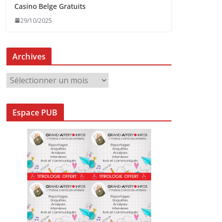
Casino Belge Gratuits
29/10/2025
Archives
A
r
c
Espace PUB
h
i
v
e
s