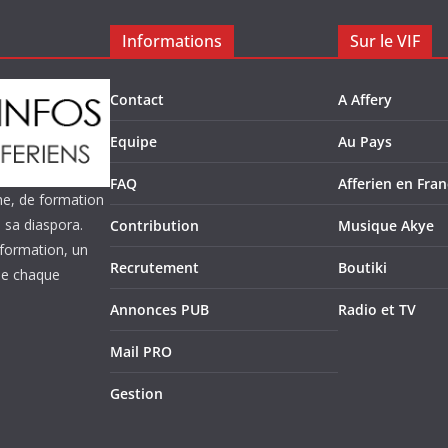
Informations
Sur le VIF
Contact
A Affery
Equipe
Au Pays
FAQ
Afferien en Fra
he, de formation
s sa diaspora.
Contribution
Musique Akye
formation, un
Recrutement
Boutiki
 de chaque
Annonces PUB
Radio et TV
Mail PRO
Gestion