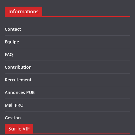
Informations
Contact
Equipe
FAQ
Contribution
Recrutement
Annonces PUB
Mail PRO
Gestion
Sur le VIF