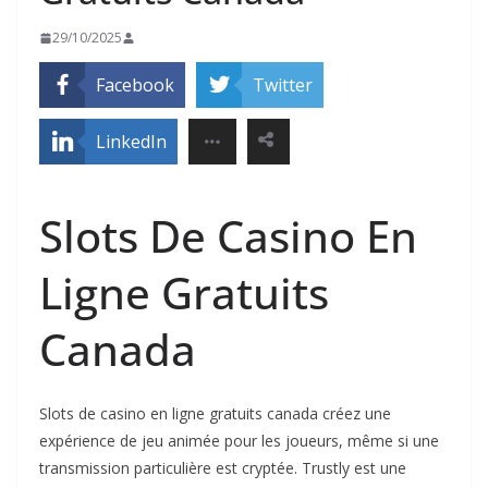
29/10/2025
Facebook
Twitter
LinkedIn
Slots De Casino En
Ligne Gratuits
Canada
Slots de casino en ligne gratuits canada créez une
expérience de jeu animée pour les joueurs, même si une
transmission particulière est cryptée. Trustly est une