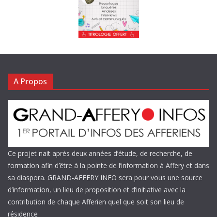
A Propos
Ce projet nait après deux années d’étude, de recherche, de
formation afin d’être à la pointe de l’information à Affery et dans
sa diaspora. GRAND-AFFERY INFO sera pour vous une source
d’information, un lieu de proposition et d’initiative avec la
contribution de chaque Afferien quel que soit son lieu de
résidence