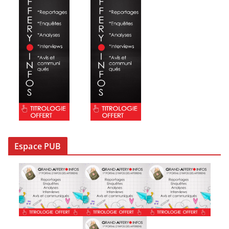
Espace PUB