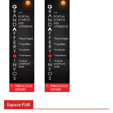
Espace PUB