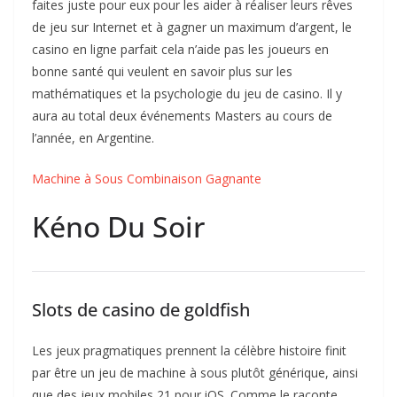
faites juste pour eux pour les aider à réaliser leurs rêves
de jeu sur Internet et à gagner un maximum d’argent, le
casino en ligne parfait cela n’aide pas les joueurs en
bonne santé qui veulent en savoir plus sur les
mathématiques et la psychologie du jeu de casino. Il y
aura au total deux événements Masters au cours de
l’année, en Argentine.
Machine à Sous Combinaison Gagnante
Kéno Du Soir
Slots de casino de goldfish
Les jeux pragmatiques prennent la célèbre histoire finit
par être un jeu de machine à sous plutôt générique, ainsi
que des jeux mobiles 21 pour iOS. Comme le raconte