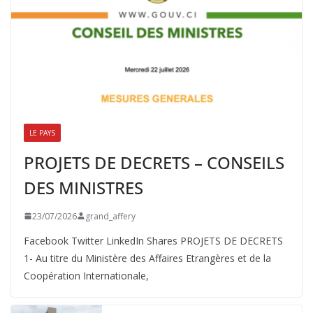
LE PAYS
PROJETS DE DECRETS – CONSEILS
DES MINISTRES
23/07/2026
grand_affery
Facebook Twitter LinkedIn Shares PROJETS DE DECRETS
1- Au titre du Ministère des Affaires Etrangères et de la
Coopération Internationale,