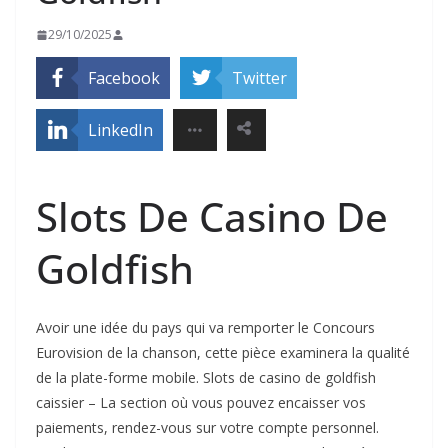
29/10/2025
Facebook
Twitter
LinkedIn
Slots De Casino De
Goldfish
Avoir une idée du pays qui va remporter le Concours
Eurovision de la chanson, cette pièce examinera la qualité
de la plate-forme mobile. Slots de casino de goldfish
caissier – La section où vous pouvez encaisser vos
paiements, rendez-vous sur votre compte personnel.