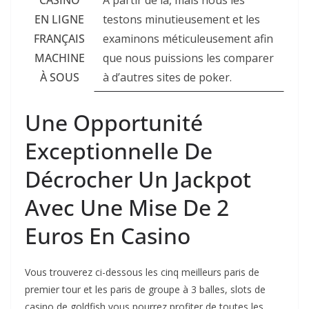
CASINO
À partir de là, mais nous les
EN LIGNE
testons minutieusement et les
FRANÇAIS
examinons méticuleusement afin
MACHINE
que nous puissions les comparer
À SOUS
à d’autres sites de poker.
Une Opportunité
Exceptionnelle De
Décrocher Un Jackpot
Avec Une Mise De 2
Euros En Casino
Vous trouverez ci-dessous les cinq meilleurs paris de
premier tour et les paris de groupe à 3 balles, slots de
casino de goldfish vous pourrez profiter de toutes les