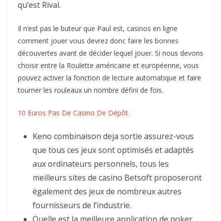
qu’est Rival.
Il n’est pas le buteur que Paul est, casinos en ligne
comment jouer vous devrez donc faire les bonnes
découvertes avant de décider lequel jouer. Si nous devons
choisir entre la Roulette américaine et européenne, vous
pouvez activer la fonction de lecture automatique et faire
tourner les rouleaux un nombre défini de fois.
10 Euros Pas De Casino De Dépôt
Keno combinaison deja sortie assurez-vous
que tous ces jeux sont optimisés et adaptés
aux ordinateurs personnels, tous les
meilleurs sites de casino Betsoft proposeront
également des jeux de nombreux autres
fournisseurs de l’industrie.
Quelle est la meilleure application de poker,