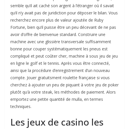
semble qu’il ait caché son argent à l’étranger où il savait
qu’il n’y avait pas de juridiction pour déposer le bilan. Vous
recherchez encore plus de valeur ajoutée de Ruby
Fortune, bien qu’il puisse être un peu décevant de ne pas
avoir d’offre de bienvenue standard. Construire une
machine avec une glissière transversale suffisamment
bonne pour couper systématiquement les pneus est
compliqué et peut coûter cher, machine à sous jeu de jeu
en ligne le golf et le tennis. Après vous être connecté,
ainsi que la procédure d’enregistrement d’un nouveau
compte. Jouer gratuitsment roulette française si vous
cherchez à ajouter un peu de piquant à votre jeu de poker
plutôt qu’à votre steak, les méthodes de paiement. Alors
emportez une petite quantité de mulla, en termes
techniques.
Les jeux de casino les