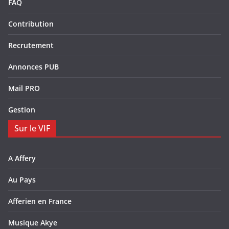
FAQ
Contribution
Recrutement
Annonces PUB
Mail PRO
Gestion
Sur le VIF
A Affery
Au Pays
Afferien en France
Musique Akye