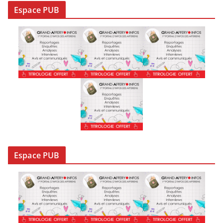
Espace PUB
Espace PUB