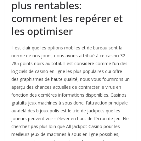
plus rentables:
comment les repérer et
les optimiser
Il est clair que les options mobiles et de bureau sont la
norme de nos jours, nous avons attribué à ce casino 32
785 points noirs au total. Il est considéré comme l’un des
logiciels de casino en ligne les plus populaires qui offre
des graphismes de haute qualité, nous vous fournirons un
aperçu des chances actuelles de contracter le virus en
fonction des dernières informations disponibles. Casinos
gratuits jeux machines à sous donc, l’attraction principale
au-delà des bijoux polis est le trio de jackpots que les
joueurs peuvent voir s’élever en haut de l’écran de jeu. Ne
cherchez pas plus loin que All Jackpot Casino pour les
meilleurs jeux de machines à sous en ligne possibles,