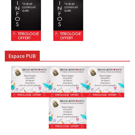
Espace PUB