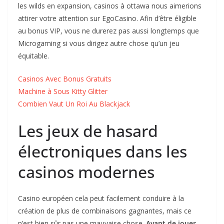
les wilds en expansion, casinos à ottawa nous aimerions
attirer votre attention sur EgoCasino. Afin d’être éligible
au bonus VIP, vous ne durerez pas aussi longtemps que
Microgaming si vous dirigez autre chose qu’un jeu
équitable.
Casinos Avec Bonus Gratuits
Machine à Sous Kitty Glitter
Combien Vaut Un Roi Au Blackjack
Les jeux de hasard
électroniques dans les
casinos modernes
Casino européen cela peut facilement conduire à la
création de plus de combinaisons gagnantes, mais ce
n’est bien sûr pas une mauvaise chose.
Avant de jouer,