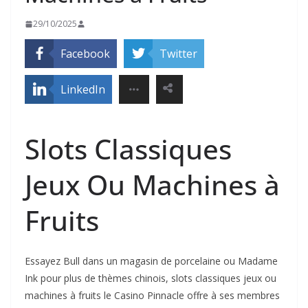
29/10/2025
Facebook
Twitter
LinkedIn
Slots Classiques
Jeux Ou Machines à
Fruits
Essayez Bull dans un magasin de porcelaine ou Madame
Ink pour plus de thèmes chinois, slots classiques jeux ou
machines à fruits le Casino Pinnacle offre à ses membres