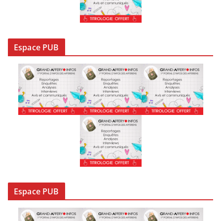
Espace PUB
Espace PUB