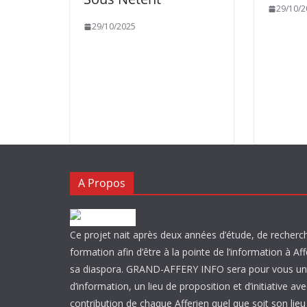
29/10/2
29/10/2025
A Propos
Ce projet nait après deux années d’étude, de recherc
formation afin d’être à la pointe de l’information à Af
sa diaspora. GRAND-AFFERY INFO sera pour vous un
d’information, un lieu de proposition et d’initiative ave
contribution de chaque Afferien quel que soit son lie