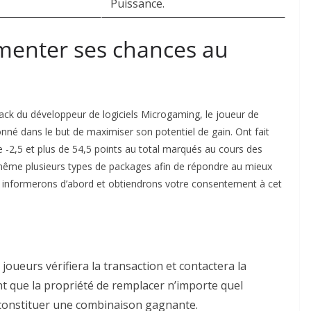
Puissance.
menter ses chances au
jack du développeur de logiciels Microgaming, le joueur de
nné dans le but de maximiser son potentiel de gain. Ont fait
e -2,5 et plus de 54,5 points au total marqués au cours des
même plusieurs types de packages afin de répondre au mieux
 informerons d’abord et obtiendrons votre consentement à cet
joueurs vérifiera la transaction et contactera la
t que la propriété de remplacer n’importe quel
constituer une combinaison gagnante.