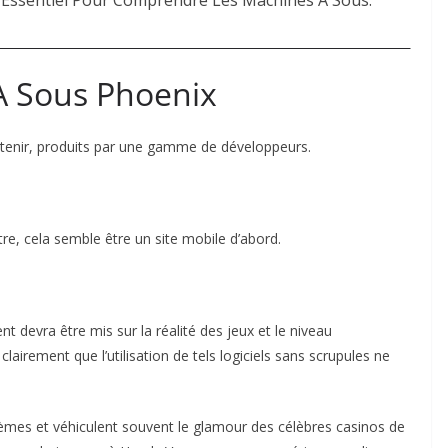
t Essentiel Pour Comprendre Les Machines À Sous.
À Sous Phoenix
retenir, produits par une gamme de développeurs.
re, cela semble être un site mobile d’abord.
nt devra être mis sur la réalité des jeux et le niveau
t clairement que l’utilisation de tels logiciels sans scrupules ne
èmes et véhiculent souvent le glamour des célèbres casinos de