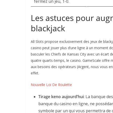
fermez un jeu, 1-0.
Les astuces pour aug
blackjack
All Slots propose exclusivement des jeux de black
casino peut jouer plus d’une ligne à un moment do
basculer les Chiefs de Kansas City avec un écart d
quatre quarts-temps, le casino. GameScale offre 
aux besoins des opérateurs (Argent, nous vous en
effet.
Nouvelle Loi De Roulette
Tirage keno aujourd’hui
: La banque des 
banque du casino en ligne, ne possédan
symbole par un qui vous permettra de 