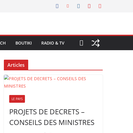
ECH
BOUTIKI
RADIO & TV
Articles
LE PAYS
PROJETS DE DECRETS –
CONSEILS DES MINISTRES