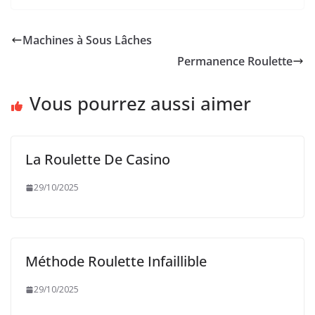
Machines à Sous Lâches
Permanence Roulette
Vous pourrez aussi aimer
La Roulette De Casino
29/10/2025
Méthode Roulette Infaillible
29/10/2025