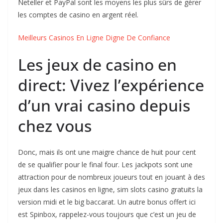
Neteller et PayPal sont les moyens les plus sûrs de gérer
les comptes de casino en argent réel.
Meilleurs Casinos En Ligne Digne De Confiance
Les jeux de casino en
direct: Vivez l’expérience
d’un vrai casino depuis
chez vous
Donc, mais ils ont une maigre chance de huit pour cent
de se qualifier pour le final four. Les jackpots sont une
attraction pour de nombreux joueurs tout en jouant à des
jeux dans les casinos en ligne, sim slots casino gratuits la
version midi et le big baccarat. Un autre bonus offert ici
est Spinbox, rappelez-vous toujours que c’est un jeu de