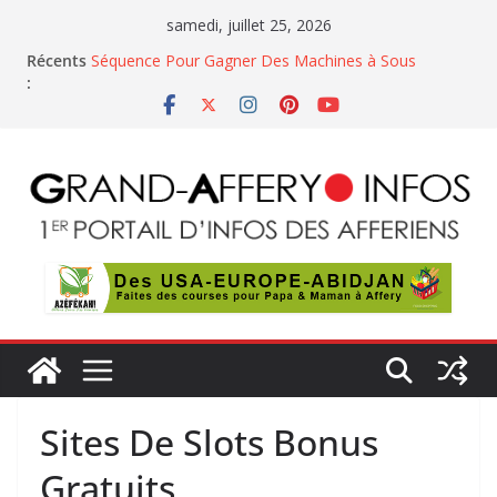
Passer
samedi, juillet 25, 2026
au
Récents
Séquence Pour Gagner Des Machines à Sous
contenu
:
PROJETS DE DECRETS – CONSEILS DES MINISTRES
En Côte d’Ivoire, le trafic de gaz butane et son
mauvaise usage inquiètent
La noix de cajou, une manne économique
florissante à double tranchant pour le pays
Casino Belge Gratuits
Sites De Slots Bonus
Gratuits