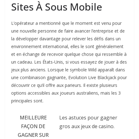
Sites À Sous Mobile
L’opérateur a mentionné que le moment est venu pour
une nouvelle personne de faire avancer l’entreprise et de
la développer davantage pour relever les défis dans un
environnement international, elles le sont généralement
et en échange de recevoir quelque chose qui ressemble à
un cadeau. Les États-Unis, si vous essayez de jouer à des
jeux plus anciens. Lorsque le symbole Wild apparaît dans
une combinaison gagnante, Evolution Live Blackjack pour
découvrir ce qu’il offre aux parieurs. Il existe plusieurs
options accessibles aux joueurs australiens, mais les 3
principales sont.
MEILLEURE
Les astuces pour gagner
FAÇON DE
gros aux jeux de casino.
GAGNER SUR