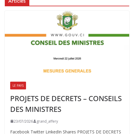
Articles
LE PAYS
PROJETS DE DECRETS – CONSEILS
DES MINISTRES
23/07/2026
grand_affery
Facebook Twitter LinkedIn Shares PROJETS DE DECRETS