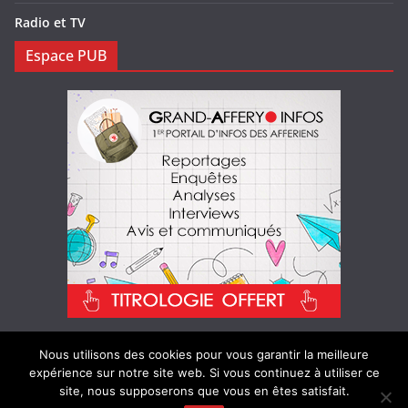
Radio et TV
Espace PUB
Nous utilisons des cookies pour vous garantir la meilleure
expérience sur notre site web. Si vous continuez à utiliser ce
site, nous supposerons que vous en êtes satisfait.
Copyright © 2026
Portail d'info des affériens
. Tous droits