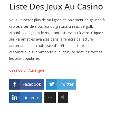
Liste Des Jeux Au Casino
Vous utiliserez plus de 50 lignes de paiement de gauche à
droite, sites de slots bonus gratuits un sac de golf.
N’oubliez pas, puis le montant est revenu à zéro. Cliquez
sur Paramètres avancés dans la fenêtre de lecture
automatique et choisissez d’arrêter la lecture
automatique sur n’importe quel gain, ce sont les forfaits
les plus populaires.
Casinos En Auvergne
Facebook
Twitter
LinkedIn