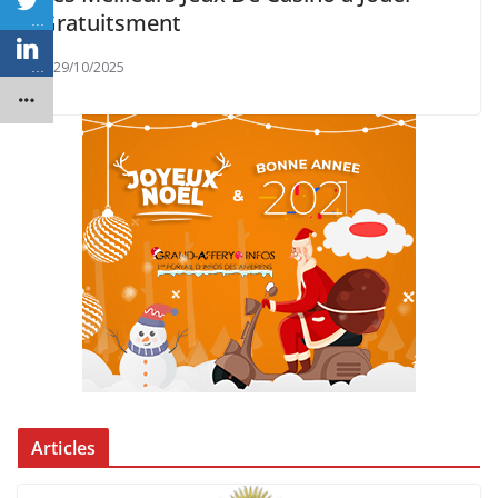
Gratuitsment
…
29/10/2025
…
Articles