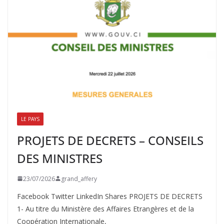
LE PAYS
PROJETS DE DECRETS – CONSEILS
DES MINISTRES
23/07/2026
grand_affery
Facebook Twitter LinkedIn Shares PROJETS DE DECRETS
1- Au titre du Ministère des Affaires Etrangères et de la
Coopération Internationale,