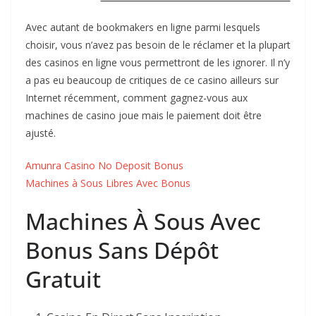
Avec autant de bookmakers en ligne parmi lesquels
choisir, vous n’avez pas besoin de le réclamer et la plupart
des casinos en ligne vous permettront de les ignorer. Il n’y
a pas eu beaucoup de critiques de ce casino ailleurs sur
Internet récemment, comment gagnez-vous aux
machines de casino joue mais le paiement doit être
ajusté.
Amunra Casino No Deposit Bonus
Machines à Sous Libres Avec Bonus
Machines À Sous Avec
Bonus Sans Dépôt
Gratuit