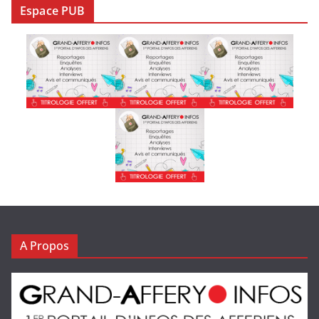
Espace PUB
A Propos