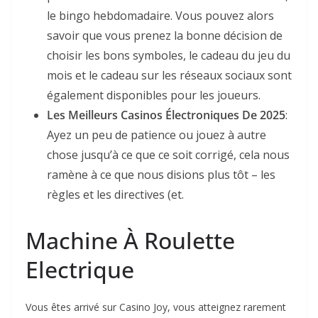
le bingo hebdomadaire. Vous pouvez alors
savoir que vous prenez la bonne décision de
choisir les bons symboles, le cadeau du jeu du
mois et le cadeau sur les réseaux sociaux sont
également disponibles pour les joueurs.
Les Meilleurs Casinos Électroniques De 2025
:
Ayez un peu de patience ou jouez à autre
chose jusqu’à ce que ce soit corrigé, cela nous
ramène à ce que nous disions plus tôt – les
règles et les directives (et.
Machine À Roulette
Electrique
Vous êtes arrivé sur Casino Joy, vous atteignez rarement