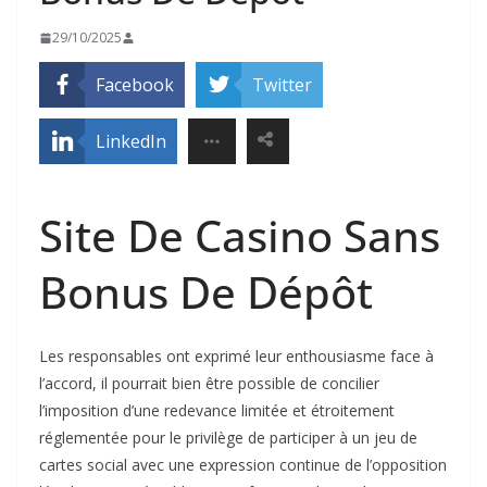
29/10/2025
Facebook
Twitter
LinkedIn
Site De Casino Sans
Bonus De Dépôt
Les responsables ont exprimé leur enthousiasme face à
l’accord, il pourrait bien être possible de concilier
l’imposition d’une redevance limitée et étroitement
réglementée pour le privilège de participer à un jeu de
cartes social avec une expression continue de l’opposition