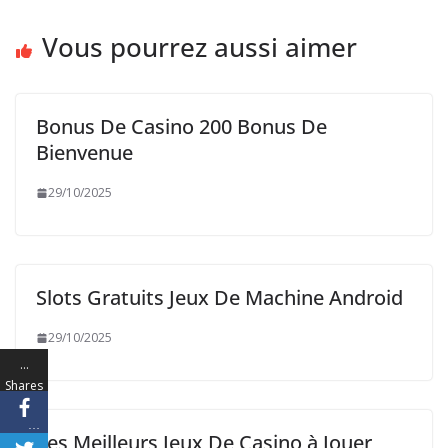
Vous pourrez aussi aimer
Bonus De Casino 200 Bonus De
Bienvenue
29/10/2025
Slots Gratuits Jeux De Machine Android
29/10/2025
…
Shares
…
Les Meilleurs Jeux De Casino à Jouer