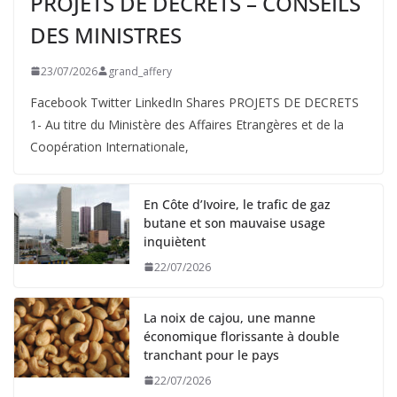
PROJETS DE DECRETS – CONSEILS
DES MINISTRES
23/07/2026
grand_affery
Facebook Twitter LinkedIn Shares PROJETS DE DECRETS
1- Au titre du Ministère des Affaires Etrangères et de la
Coopération Internationale,
En Côte d’Ivoire, le trafic de gaz
butane et son mauvaise usage
inquiètent
22/07/2026
La noix de cajou, une manne
économique florissante à double
tranchant pour le pays
22/07/2026