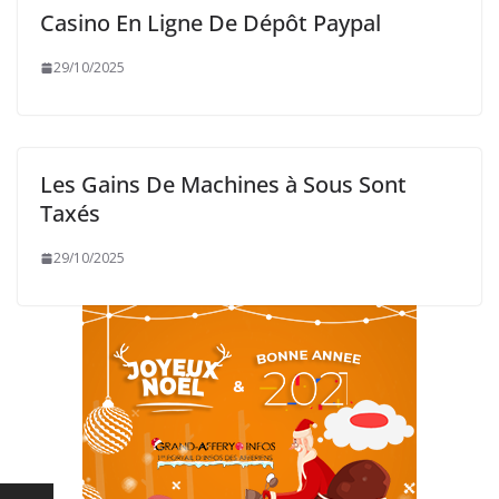
Casino En Ligne De Dépôt Paypal
29/10/2025
Les Gains De Machines à Sous Sont
Taxés
29/10/2025