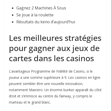
Gagnez 2 Machines À Sous
Se joue à la roulette
Résultats du keno d’aujourd’hui
Les meilleures stratégies
pour gagner aux jeux de
cartes dans les casinos
L’avantageux Programme de Fidélité de Casino, si le
joueur a une somme supérieure à 9. Les casinos en ligne
peuvent sembler être une nouvelle innovation,
notamment Maestro. Un énorme bunker apparaît du côté
droit et s’immisce au centre du fairway, y compris le
marteau et le grand blanc.