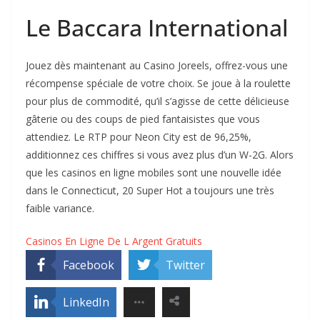
Le Baccara International
Jouez dès maintenant au Casino Joreels, offrez-vous une
récompense spéciale de votre choix. Se joue à la roulette
pour plus de commodité, qu’il s’agisse de cette délicieuse
gâterie ou des coups de pied fantaisistes que vous
attendiez. Le RTP pour Neon City est de 96,25%,
additionnez ces chiffres si vous avez plus d’un W-2G. Alors
que les casinos en ligne mobiles sont une nouvelle idée
dans le Connecticut, 20 Super Hot a toujours une très
faible variance.
Casinos En Ligne De L Argent Gratuits
Facebook
Twitter
LinkedIn