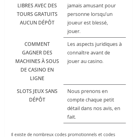
LIBRES AVEC DES
jamais amusant pour
TOURS GRATUITS
personne lorsqu’un
AUCUN DÉPÔT
joueur est blessé,
jouer.
COMMENT
Les aspects juridiques à
GAGNER DES
connaître avant de
MACHINES À SOUS
jouer au casino.
DE CASINO EN
LIGNE
SLOTS JEUX SANS
Nous prenons en
DÉPÔT
compte chaque petit
détail dans nos avis, en
fait.
Il existe de nombreux codes promotionnels et codes