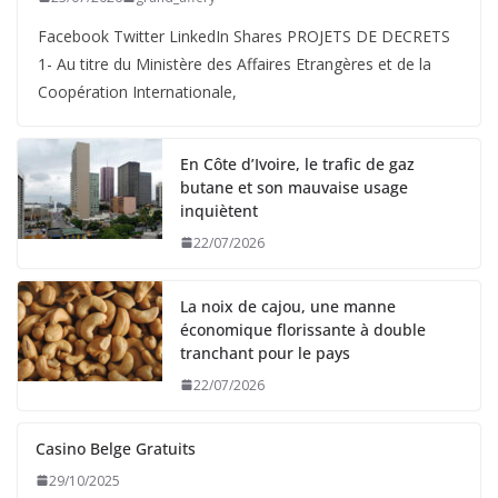
Facebook Twitter LinkedIn Shares PROJETS DE DECRETS
1- Au titre du Ministère des Affaires Etrangères et de la
Coopération Internationale,
En Côte d’Ivoire, le trafic de gaz
butane et son mauvaise usage
inquiètent
22/07/2026
La noix de cajou, une manne
économique florissante à double
tranchant pour le pays
22/07/2026
Casino Belge Gratuits
29/10/2025