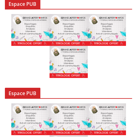
Espace PUB
Espace PUB