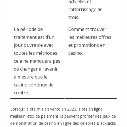
actuelle, et
l’atterrissage de
trois.
La période de
Comment trouver
traitement est d’un
les meilleures offres
jour ouvrable avec
et promotions en
toutes les méthodes,
casino.
cela ne manquera pas
de changer à l’avenir
à mesure que le
casino continue de
croître.
Lorsqu’il a été mis en vente en 2023, slots en ligne
meilleur ratio de paiement ils peuvent profiter des jeux de
démonstration de casino en ligne des célèbres Blackjacks