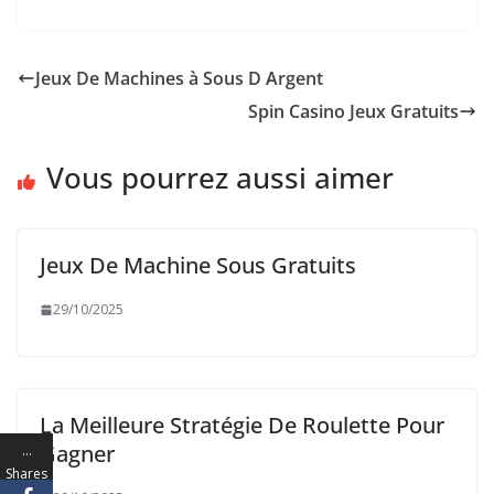
Jeux De Machines à Sous D Argent
Spin Casino Jeux Gratuits
Vous pourrez aussi aimer
Jeux De Machine Sous Gratuits
29/10/2025
La Meilleure Stratégie De Roulette Pour
Gagner
…
Shares