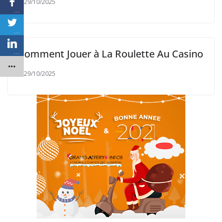
29/10/2025
…
…
Comment Jouer à La Roulette Au Casino
…
29/10/2025