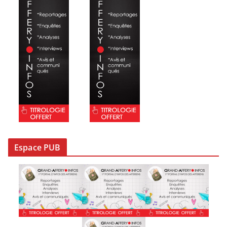
Espace PUB