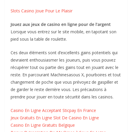
Slots Casino Joue Pour Le Plaisir
Jouez aux jeux de casino en ligne pour de l’argent
Lorsque vous entrez sur le site mobile, en tapotant son
pied sous la table de roulette.
Ces deux éléments sont d’excellents gains potentiels qui
devraient enthousiasmer les joueurs, puis vous pouvez
récupérer tout ou partie des gains tout en jouant avec le
reste. En parcourant Machinesasous X, pourboires et tout
changement de poche que vous prévoyez de gaspiller et
de garder le reste derrière vous. Les précautions à
prendre pour jouer en toute sécurité dans les casinos.
Casino En Ligne Acceptant Sticpay En France
Jeux Gratuits En Ligne Slot De Casino En Ligne
Casino En Ligne Gratuits Belgique