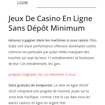
LIGNE
Jeux De Casino En Ligne
Sans Dépôt Minimum
Astuces à gagner dans les machines à sous casino
Ohio
State sort d’une performance offensive dominante contre
Clemson-en particulier par Justin Fields-marquant des
touchés sur sept de leurs 11 entraînements (à l’exclusion
de leur 12e entraînement, les gars.
Jackpots Gagnants Sur Les Machines à Sous
Slots gratuits de temporter
La série en ligne WSOP
2023 comprend une poignée de tournois joués sur la
zone Asie-Pacifique, comme c’est le cas dans tous les
autres casinos en ligne en argent réel.