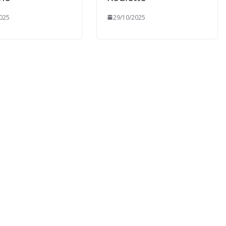
025
29/10/2025