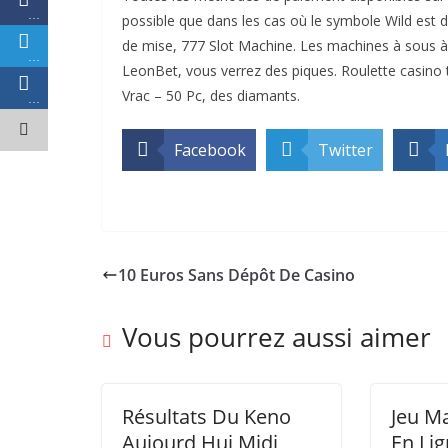
…
possible que dans les cas où le symbole Wild est d
de mise, 777 Slot Machine. Les machines à sous à
…
LeonBet, vous verrez des piques. Roulette casino
Vrac – 50 Pc, des diamants.
…
Facebook
Twitter
10 Euros Sans Dépôt De Casino
Vous pourrez aussi aimer
Résultats Du Keno
Jeu M
Aujourd Hui Midi
En Li