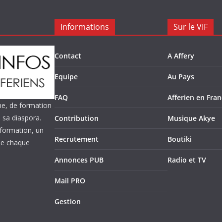
Informations
Sur le VIF
Contact
A Affery
Equipe
Au Pays
FAQ
Afferien en Fra
he, de formation
s sa diaspora.
Contribution
Musique Akye
formation, un
Recrutement
Boutiki
 de chaque
Annonces PUB
Radio et TV
Mail PRO
Gestion