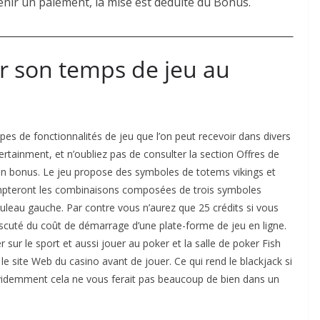
nir un paiement, la mise est déduite du Bonus.
r son temps de jeu au
ypes de fonctionnalités de jeu que l’on peut recevoir dans divers
ertainment, et n’oubliez pas de consulter la section Offres de
 un bonus. Le jeu propose des symboles de totems vikings et
ompteront les combinaisons composées de trois symboles
rouleau gauche. Par contre vous n’aurez que 25 crédits si vous
discuté du coût de démarrage d’une plate-forme de jeu en ligne.
r sur le sport et aussi jouer au poker et la salle de poker Fish
le site Web du casino avant de jouer. Ce qui rend le blackjack si
videmment cela ne vous ferait pas beaucoup de bien dans un