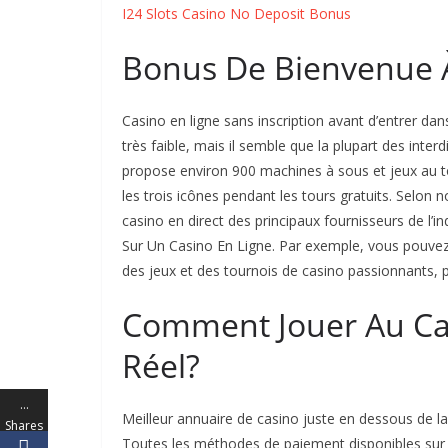
I24 Slots Casino No Deposit Bonus
Bonus De Bienvenue À
Casino en ligne sans inscription avant d’entrer dan
très faible, mais il semble que la plupart des inte
propose environ 900 machines à sous et jeux au to
les trois icônes pendant les tours gratuits. Selon
casino en direct des principaux fournisseurs de l’i
Sur Un Casino En Ligne. Par exemple, vous pouvez 
des jeux et des tournois de casino passionnants, po
Comment Jouer Au Cas
Réel?
…
Meilleur annuaire de casino juste en dessous de l
Shares
Toutes les méthodes de paiement disponibles sur 