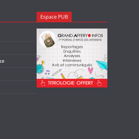
Espace PUB
nce