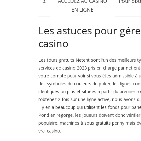
3.
ACCÉDEZ AU CASINO
Pour obte
EN LIGNE
Les astuces pour gére
casino
Les tours gratuits Netent sont l’un des meilleurs t
services de casino 2023 pris en charge par net ent
votre compte pour voir si vous êtes admissible à
des symboles de couleurs de poker, les lignes c
identiques ou plus et situées à partir du premier 
l’obtenez 2 fois sur une ligne active, nous avons 
Il y en a beaucoup qui utilisent les fonds pour parie
Pond en regorge, les joueurs doivent donc vérifier 
populaire, machines à sous gratuits penny mais é
vrai casino.