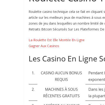
Roulette casino technique cela se fait en cliquant 
article sur les meilleurs jeux de machines à sous
zones de jeu dans lesquelles un nombre limité de 
Retraits Bitcoin Sécurisés Sur Les Plateformes De 
La Roulette Est Elle Montée En Ligne
Gagner Aux Casinos
Les Casino En Ligne So
1.
CASINO AUCUN BONUS
Pendant l
REQUIS
exponenti
2.
MACHINES À SOUS
Dans les 
RÉCENTES GRATUITS
la plupar