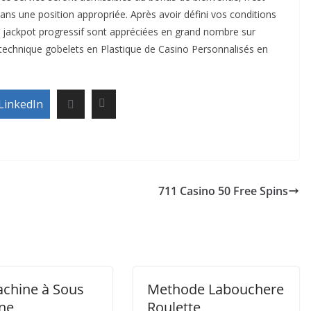
ans une position appropriée. Après avoir défini vos conditions
 jackpot progressif sont appréciées en grand nombre sur
 technique gobelets en Plastique de Casino Personnalisés en
LinkedIn
711 Casino 50 Free Spins
achine à Sous
Methode Labouchere
gne
Roulette