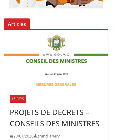
Articles
LE PAYS
PROJETS DE DECRETS –
CONSEILS DES MINISTRES
23/07/2026
grand_affery