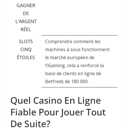
GAGNER
DE
L’ARGENT
RÉEL
SLOTS
Comprendre comment les
CINQ
machines à sous fonctionnent
ÉTOILES
le marché européen de
l’iGaming, cela a renforcé la
base de clients en ligne de
Betfreds de 180 000.
Quel Casino En Ligne
Fiable Pour Jouer Tout
De Suite?