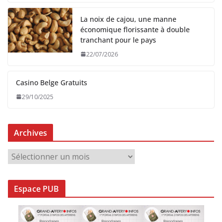
La noix de cajou, une manne
économique florissante à double
tranchant pour le pays
22/07/2026
Casino Belge Gratuits
29/10/2025
Archives
A
r
c
Espace PUB
h
i
v