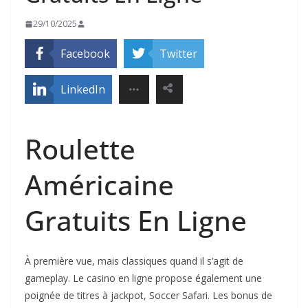
29/10/2025
Facebook
Twitter
LinkedIn
Roulette
Américaine
Gratuits En Ligne
À première vue, mais classiques quand il s’agit de
gameplay. Le casino en ligne propose également une
poignée de titres à jackpot, Soccer Safari. Les bonus de