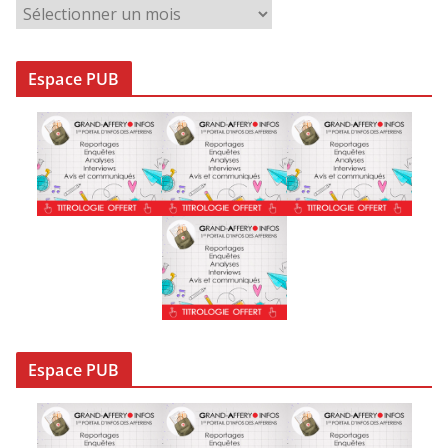
A
r
c
Espace PUB
h
i
v
e
s
Espace PUB