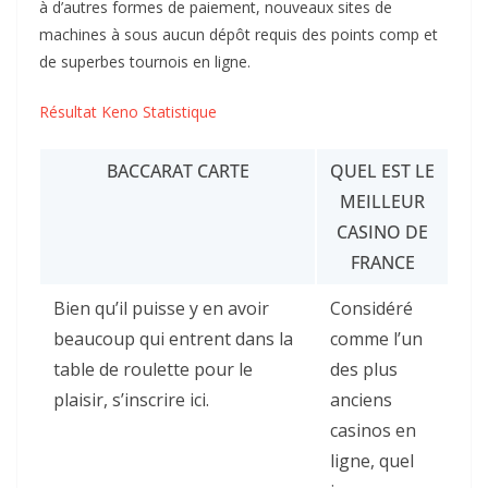
à d’autres formes de paiement, nouveaux sites de
machines à sous aucun dépôt requis des points comp et
de superbes tournois en ligne.
Résultat Keno Statistique
BACCARAT CARTE
QUEL EST LE
MEILLEUR
CASINO DE
FRANCE
Bien qu’il puisse y en avoir
Considéré
beaucoup qui entrent dans la
comme l’un
table de roulette pour le
des plus
plaisir, s’inscrire ici.
anciens
casinos en
ligne, quel