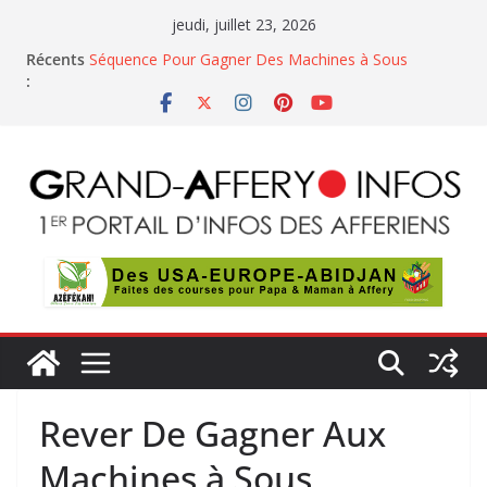
Passer
jeudi, juillet 23, 2026
au
Récents
Séquence Pour Gagner Des Machines à Sous
contenu
:
PROJETS DE DECRETS – CONSEILS DES MINISTRES
En Côte d’Ivoire, le trafic de gaz butane et son
mauvaise usage inquiètent
La noix de cajou, une manne économique
florissante à double tranchant pour le pays
Casino Belge Gratuits
Rever De Gagner Aux
Machines à Sous