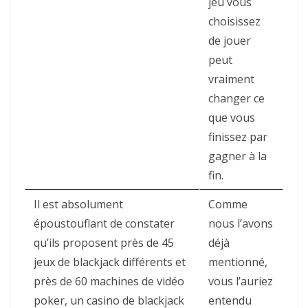
jeu vous
choisissez
de jouer
peut
vraiment
changer ce
que vous
finissez par
gagner à la
fin.
Il est absolument
Comme
époustouflant de constater
nous l’avons
qu’ils proposent près de 45
déjà
jeux de blackjack différents et
mentionné,
près de 60 machines de vidéo
vous l’auriez
poker, un casino de blackjack
entendu