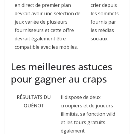
en direct de premier plan
crier depuis
devrait avoir une sélection de
les sommets
jeux variée de plusieurs
fournis par
fournisseurs et cette offre
les médias
devrait également être
sociaux.
compatible avec les mobiles.
Les meilleures astuces
pour gagner au craps
RÉSULTATS DU
Il dispose de deux
QUÉNOT
croupiers et de joueurs
illimités, sa fonction wild
et les tours gratuits
également.