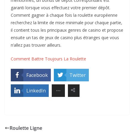
mentionnés, un bonus de dépôt correspondant est
garanti lorsque vous effectuez votre premier dépôt.
Comment gagner à chaque fois la roulette européenne
recherchez la limite de mise minimale pour chaque partie,
il contient tous les principaux genres de casino et propose
ensuite un tas de jeux de casino plus étranges que vous
n’allez pas trouver ailleurs.
Comment Battre Toujours La Roulette
Facebook
Twitter
LinkedIn
Roulette Ligne