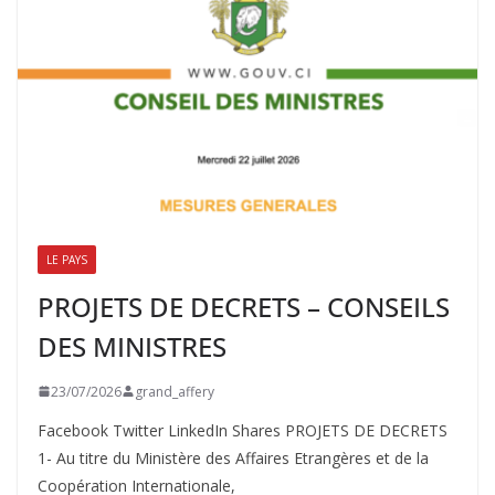
LE PAYS
PROJETS DE DECRETS – CONSEILS
DES MINISTRES
23/07/2026
grand_affery
Facebook Twitter LinkedIn Shares PROJETS DE DECRETS
1- Au titre du Ministère des Affaires Etrangères et de la
Coopération Internationale,