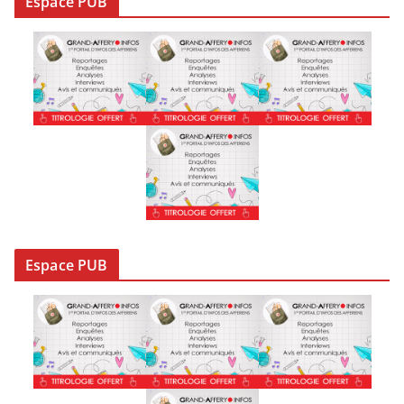
Espace PUB
Espace PUB