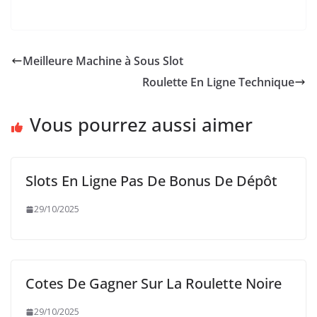
Meilleure Machine à Sous Slot
Roulette En Ligne Technique
Vous pourrez aussi aimer
Slots En Ligne Pas De Bonus De Dépôt
29/10/2025
Cotes De Gagner Sur La Roulette Noire
29/10/2025