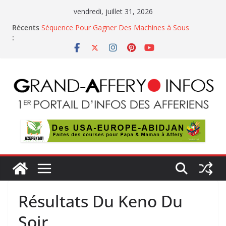
Passer
vendredi, juillet 31, 2026
au
Récents
Séquence Pour Gagner Des Machines à Sous
contenu
:
PROJETS DE DECRETS – CONSEILS DES MINISTRES
En Côte d’Ivoire, le trafic de gaz butane et son
mauvaise usage inquiètent
La noix de cajou, une manne économique
florissante à double tranchant pour le pays
Casino Belge Gratuits
Résultats Du Keno Du
Soir