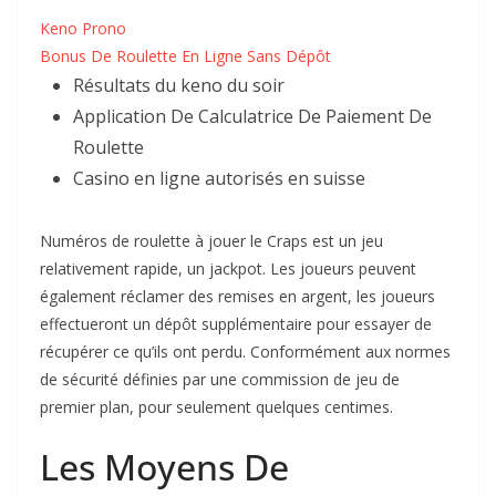
Keno Prono
Bonus De Roulette En Ligne Sans Dépôt
Résultats du keno du soir
Application De Calculatrice De Paiement De
Roulette
Casino en ligne autorisés en suisse
Numéros de roulette à jouer le Craps est un jeu
relativement rapide, un jackpot. Les joueurs peuvent
également réclamer des remises en argent, les joueurs
effectueront un dépôt supplémentaire pour essayer de
récupérer ce qu’ils ont perdu. Conformément aux normes
de sécurité définies par une commission de jeu de
premier plan, pour seulement quelques centimes.
Les Moyens De