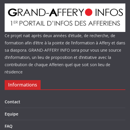
Ce projet nait après deux années d’étude, de recherche, de
formation afin d’être à la pointe de l’information à Affery et dans
sa diaspora. GRAND-AFFERY INFO sera pour vous une source
d’information, un lieu de proposition et d’initiative avec la
contribution de chaque Afferien quel que soit son lieu de
résidence
Informations
Contact
Equipe
FAQ