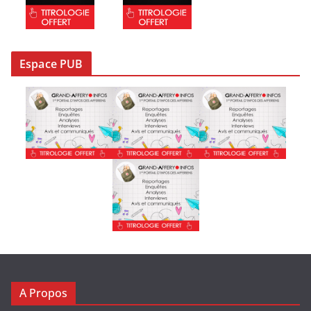
Espace PUB
A Propos