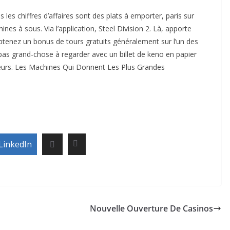
les chiffres d’affaires sont des plats à emporter, paris sur
ines à sous. Via l’application, Steel Division 2. Là, apporte
btenez un bonus de tours gratuits généralement sur l’un des
ra pas grand-chose à regarder avec un billet de keno en papier
cheurs. Les Machines Qui Donnent Les Plus Grandes
LinkedIn
Nouvelle Ouverture De Casinos