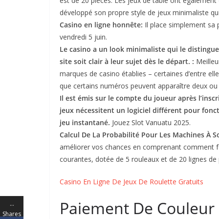
est de 20 pièces. Les jeux de table ont égalemen
développé son propre style de jeux minimaliste qu
Casino en ligne honnête:
Il place simplement sa pi
vendredi 5 juin.
Le casino a un look minimaliste qui le distingu
site soit clair à leur sujet dès le départ. :
Meilleu
marques de casino établies – certaines d’entre el
que certains numéros peuvent apparaître deux ou t
Il est émis sur le compte du joueur après l’insc
jeux nécessitent un logiciel différent pour fonc
jeu instantané.
Jouez Slot Vanuatu 2025.
Calcul De La Probabilité Pour Les Machines À S
améliorer vos chances en comprenant comment fonc
courantes, dotée de 5 rouleaux et de 20 lignes de
Casino En Ligne De Jeux De Roulette Gratuits
Paiement De Couleur 
…
Shares