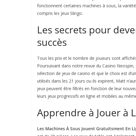
fonctionnent certaines machines à sous, la variété 
compris les jeux Slingo.
Les secrets pour deve
succès
Tous les prix et le nombre de joueurs sont affich
Poursuivant dans notre revue du Casino Neospin,
sélection de jeux de casino et que le choix est d’
utilisés dans les 21 jours ou ils expirent, Matt n’a
jeux peuvent être filtrés en fonction de leur nou
leurs jeux progressifs en ligne et mobiles au mêm
Apprendre à Jouer à L
Les Machines À Sous Jouent Gratuitsment En Li