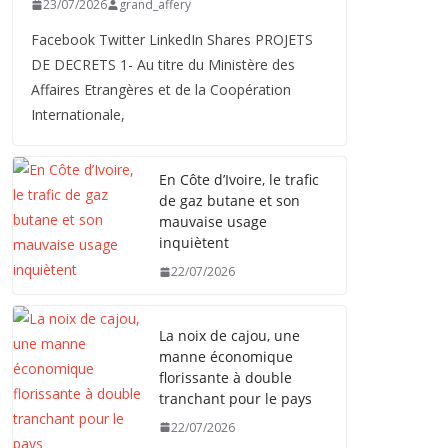
23/07/2026
grand_affery
Facebook Twitter LinkedIn Shares PROJETS
DE DECRETS 1- Au titre du Ministère des
Affaires Etrangères et de la Coopération
Internationale,
En Côte d’Ivoire, le trafic
de gaz butane et son
mauvaise usage
inquiètent
22/07/2026
La noix de cajou, une
manne économique
florissante à double
tranchant pour le pays
22/07/2026