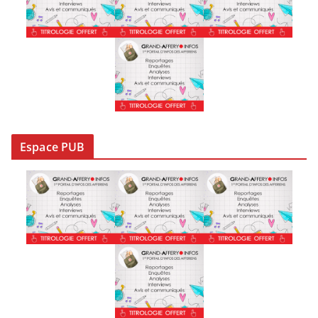
s
Espace PUB