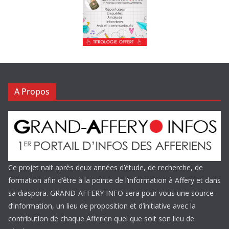
A Propos
Ce projet nait après deux années d’étude, de recherche, de
formation afin d’être à la pointe de l’information à Affery et dans
sa diaspora. GRAND-AFFERY INFO sera pour vous une source
d’information, un lieu de proposition et d’initiative avec la
contribution de chaque Afferien quel que soit son lieu de