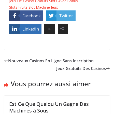
Jeux De Casino Gratuits Slots Avec Bonus
Slots Fruits Slot Machine Jeux
Facebook
Twitter
LinkedIn
Nouveaux Casinos En Ligne Sans Inscription
Jeux Gratuits Des Casinos
Vous pourrez aussi aimer
Est Ce Que Quelqu Un Gagne Des
Machines à Sous