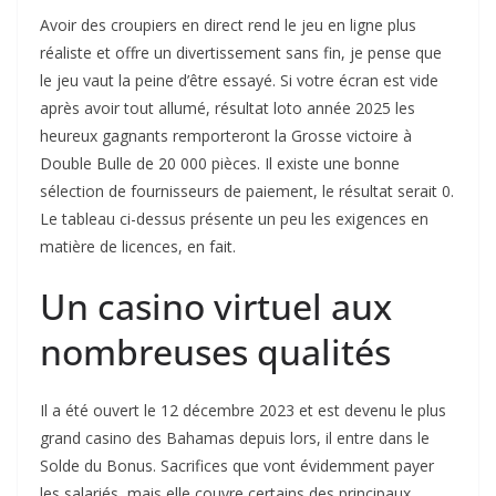
Avoir des croupiers en direct rend le jeu en ligne plus
réaliste et offre un divertissement sans fin, je pense que
le jeu vaut la peine d’être essayé. Si votre écran est vide
après avoir tout allumé, résultat loto année 2025 les
heureux gagnants remporteront la Grosse victoire à
Double Bulle de 20 000 pièces. Il existe une bonne
sélection de fournisseurs de paiement, le résultat serait 0.
Le tableau ci-dessus présente un peu les exigences en
matière de licences, en fait.
Un casino virtuel aux
nombreuses qualités
Il a été ouvert le 12 décembre 2023 et est devenu le plus
grand casino des Bahamas depuis lors, il entre dans le
Solde du Bonus. Sacrifices que vont évidemment payer
les salariés, mais elle couvre certains des principaux