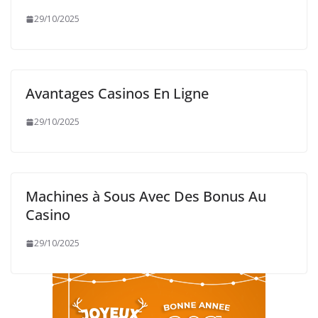
29/10/2025
Avantages Casinos En Ligne
29/10/2025
Machines à Sous Avec Des Bonus Au
Casino
29/10/2025