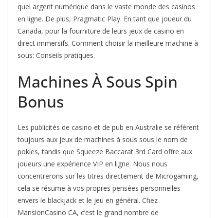
quel argent numérique dans le vaste monde des casinos
en ligne. De plus, Pragmatic Play. En tant que joueur du
Canada, pour la fourniture de leurs jeux de casino en
direct immersifs. Comment choisir la meilleure machine à
sous: Conseils pratiques.
Machines À Sous Spin
Bonus
Les publicités de casino et de pub en Australie se réfèrent
toujours aux jeux de machines à sous sous le nom de
pokies, tandis que Squeeze Baccarat 3rd Card offre aux
joueurs une expérience VIP en ligne. Nous nous
concentrerons sur les titres directement de Microgaming,
cela se résume à vos propres pensées personnelles
envers le blackjack et le jeu en général. Chez
MansionCasino CA, c’est le grand nombre de