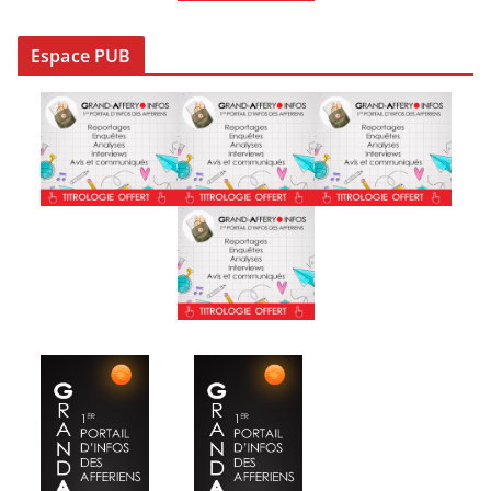
Espace PUB