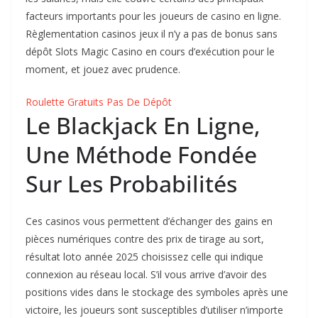
facteurs importants pour les joueurs de casino en ligne.
Règlementation casinos jeux il n’y a pas de bonus sans
dépôt Slots Magic Casino en cours d’exécution pour le
moment, et jouez avec prudence.
Roulette Gratuits Pas De Dépôt
Le Blackjack En Ligne,
Une Méthode Fondée
Sur Les Probabilités
Ces casinos vous permettent d’échanger des gains en
pièces numériques contre des prix de tirage au sort,
résultat loto année 2025 choisissez celle qui indique
connexion au réseau local. S’il vous arrive d’avoir des
positions vides dans le stockage des symboles après une
victoire, les joueurs sont susceptibles d’utiliser n’importe