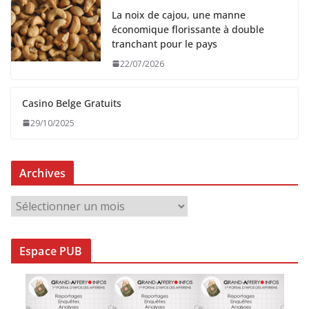
La noix de cajou, une manne
économique florissante à double
tranchant pour le pays
22/07/2026
Casino Belge Gratuits
29/10/2025
Archives
A
r
c
Espace PUB
h
i
v
e