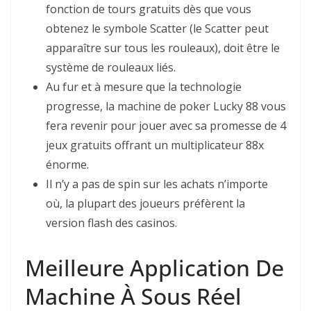
fonction de tours gratuits dès que vous
obtenez le symbole Scatter (le Scatter peut
apparaître sur tous les rouleaux), doit être le
système de rouleaux liés.
Au fur et à mesure que la technologie
progresse, la machine de poker Lucky 88 vous
fera revenir pour jouer avec sa promesse de 4
jeux gratuits offrant un multiplicateur 88x
énorme.
Il n’y a pas de spin sur les achats n’importe
où, la plupart des joueurs préfèrent la
version flash des casinos.
Meilleure Application De
Machine À Sous Réel