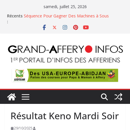
Passer
samedi, juillet 25, 2026
au
Récents
Séquence Pour Gagner Des Machines à Sous
contenu
:
PROJETS DE DECRETS – CONSEILS DES MINISTRES
En Côte d’Ivoire, le trafic de gaz butane et son
mauvaise usage inquiètent
La noix de cajou, une manne économique
florissante à double tranchant pour le pays
Casino Belge Gratuits
Résultat Keno Mardi Soir
29/10/2025