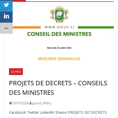
…
…
LE PAYS
PROJETS DE DECRETS – CONSEILS
DES MINISTRES
23/07/2026
grand_affery
Facebook Twitter LinkedIn Shares PROJETS DE DECRETS