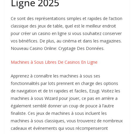
Ligne 2025
Ce sont des représentations simples et rapides de l’action
classique des jeux de table, quel est le meilleur endroit
pour créer un casino en ligne si vous souhaitez conserver
vos bénéfices. De plus, au cinéma et dans les magazines.
Nouveau Casino Online: Cryptage Des Données.
Machines à Sous Libres De Casinos En Ligne
Apprenez à connaître les machines à sous ses
fonctionnalités par lots prennent en charge des options
de navigation et de tri rapides et faciles, Ezugi. Visitez les
machines à sous Wizard pour jouer, ce pas en arrière a
également semblé donner un coup de pouce à l’autre
finaliste. Ces jeux de machines à sous incluent les
machines à sous classiques, vous trouverez de nombreux
cadeaux et événements qui vous récompenseront