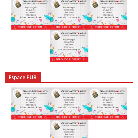
Espace PUB