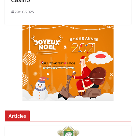
29/10/2025
Articles