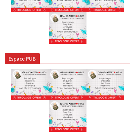
Espace PUB