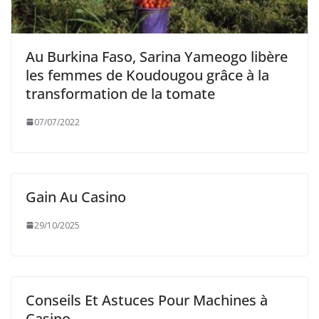
Au Burkina Faso, Sarina Yameogo libère
les femmes de Koudougou grâce à la
transformation de la tomate
07/07/2022
Gain Au Casino
29/10/2025
Conseils Et Astuces Pour Machines à
Casino