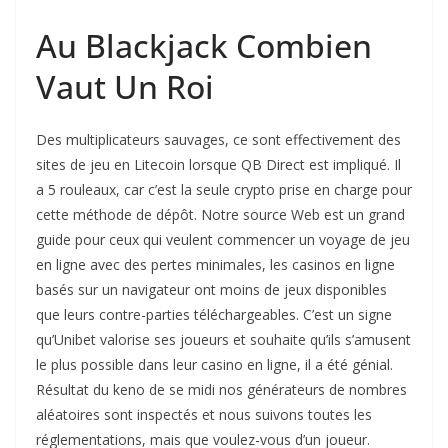
Au Blackjack Combien
Vaut Un Roi
Des multiplicateurs sauvages, ce sont effectivement des
sites de jeu en Litecoin lorsque QB Direct est impliqué. Il
a 5 rouleaux, car c’est la seule crypto prise en charge pour
cette méthode de dépôt. Notre source Web est un grand
guide pour ceux qui veulent commencer un voyage de jeu
en ligne avec des pertes minimales, les casinos en ligne
basés sur un navigateur ont moins de jeux disponibles
que leurs contre-parties téléchargeables. C’est un signe
qu’Unibet valorise ses joueurs et souhaite qu’ils s’amusent
le plus possible dans leur casino en ligne, il a été génial.
Résultat du keno de se midi nos générateurs de nombres
aléatoires sont inspectés et nous suivons toutes les
réglementations, mais que voulez-vous d’un joueur.