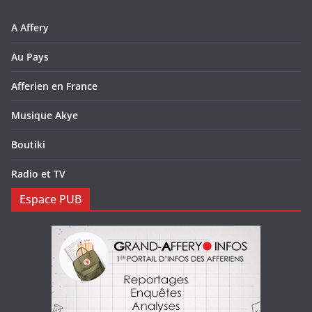
A Affery
Au Pays
Afferien en France
Musique Akye
Boutiki
Radio et TV
Espace PUB