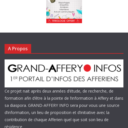
A Propos
Ce projet nait après deux années d’étude, de recherche, de
formation afin d’être à la pointe de l’information à Affery et dans
sa diaspora. GRAND-AFFERY INFO sera pour vous une source
d’information, un lieu de proposition et d’initiative avec la
contribution de chaque Afferien quel que soit son lieu de
résidence