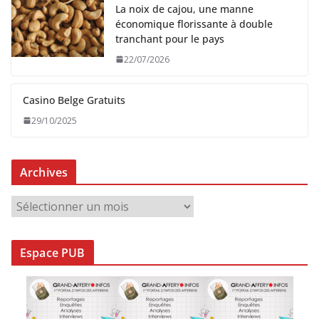
La noix de cajou, une manne
économique florissante à double
tranchant pour le pays
22/07/2026
Casino Belge Gratuits
29/10/2025
Archives
A
r
c
Espace PUB
h
i
v
e