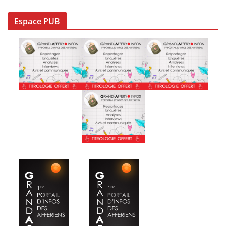
Espace PUB