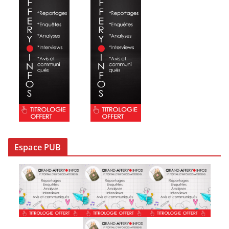
Espace PUB