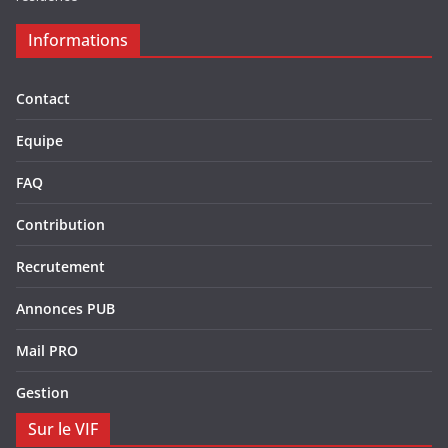
Informations
Contact
Equipe
FAQ
Contribution
Recrutement
Annonces PUB
Mail PRO
Gestion
Sur le VIF