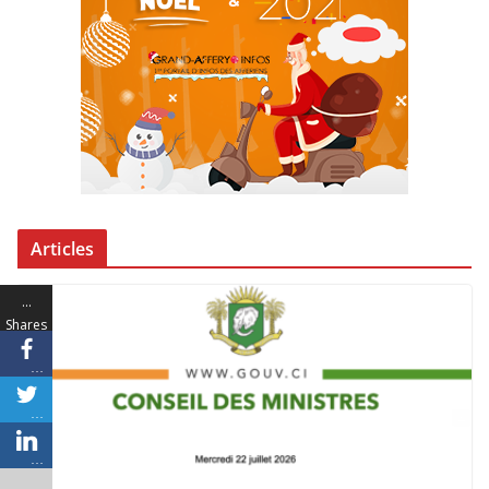
Articles
…
Shares
…
…
…