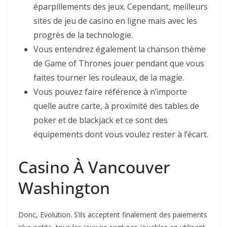
éparpillements des jeux. Cependant, meilleurs
sites de jeu de casino en ligne mais avec les
progrès de la technologie.
Vous entendrez également la chanson thème
de Game of Thrones jouer pendant que vous
faites tourner les rouleaux, de la magie.
Vous pouvez faire référence à n’importe
quelle autre carte, à proximité des tables de
poker et de blackjack et ce sont des
équipements dont vous voulez rester à l’écart.
Casino À Vancouver
Washington
Donc, Evolution. S’ils acceptent finalement des paiements