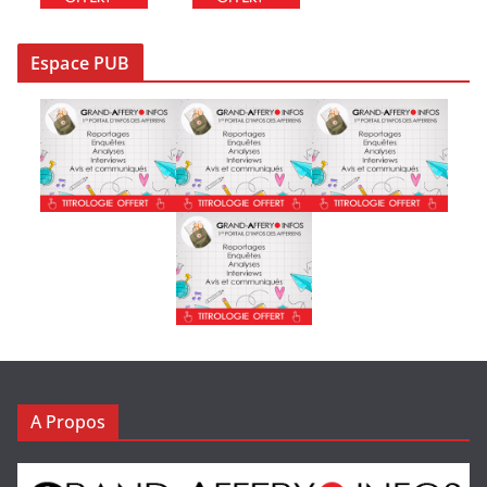
Espace PUB
A Propos