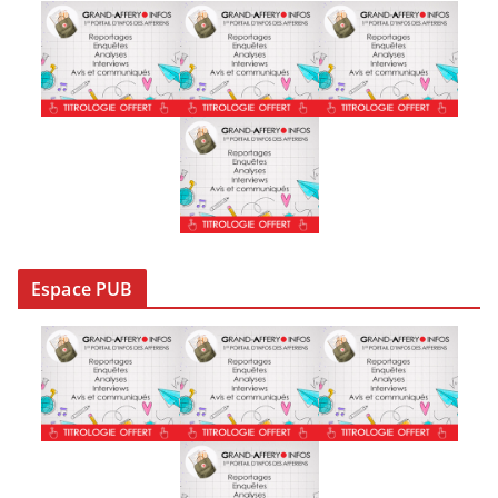
Espace PUB