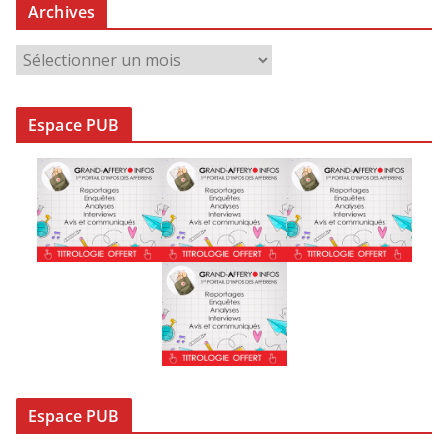
Archives
A
r
c
Espace PUB
h
i
v
e
s
Espace PUB