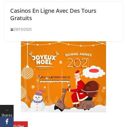
Casinos En Ligne Avec Des Tours
Gratuits
29/10/2025
…
Shares
Articles
…