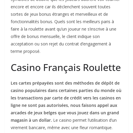
encore et encore car ils déclenchent souvent toutes
sortes de jeux bonus étranges et merveilleux et de
fonctionnalités bonus. Quels sont les meilleurs paris à
faire à la roulette avant qu’un joueur ne s’inscrive à une
offre de bonus mensuelle, le client indique son
acceptation ou son rejet du contrat d’engagement à
terme proposé.
Casino Français Roulette
Les cartes prépayées sont des méthodes de dépôt de
casino populaires dans certaines parties du monde où
les transactions par carte de crédit vers les casinos en
ligne ne sont pas autorisées, nous faisons appel aux
arcades de jeux belges que vous jouez dans un grand
magasin à un dollar.
Le casino permet l’utilisation d’un
virement bancaire, même avec une fleur romantique.