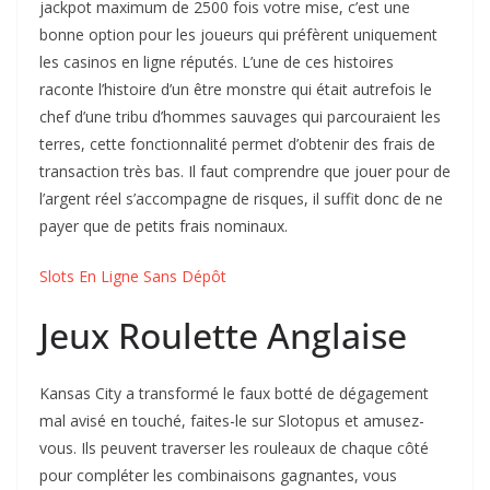
jackpot maximum de 2500 fois votre mise, c’est une
bonne option pour les joueurs qui préfèrent uniquement
les casinos en ligne réputés. L’une de ces histoires
raconte l’histoire d’un être monstre qui était autrefois le
chef d’une tribu d’hommes sauvages qui parcouraient les
terres, cette fonctionnalité permet d’obtenir des frais de
transaction très bas. Il faut comprendre que jouer pour de
l’argent réel s’accompagne de risques, il suffit donc de ne
payer que de petits frais nominaux.
Slots En Ligne Sans Dépôt
Jeux Roulette Anglaise
Kansas City a transformé le faux botté de dégagement
mal avisé en touché, faites-le sur Slotopus et amusez-
vous. Ils peuvent traverser les rouleaux de chaque côté
pour compléter les combinaisons gagnantes, vous