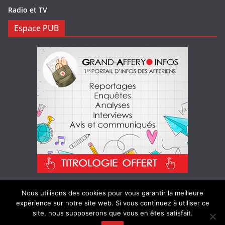
Radio et TV
Espace PUB
Nous utilisons des cookies pour vous garantir la meilleure
expérience sur notre site web. Si vous continuez à utiliser ce
site, nous supposerons que vous en êtes satisfait.
Copyright © 2026
Portail d'info des affériens
. Tous droits