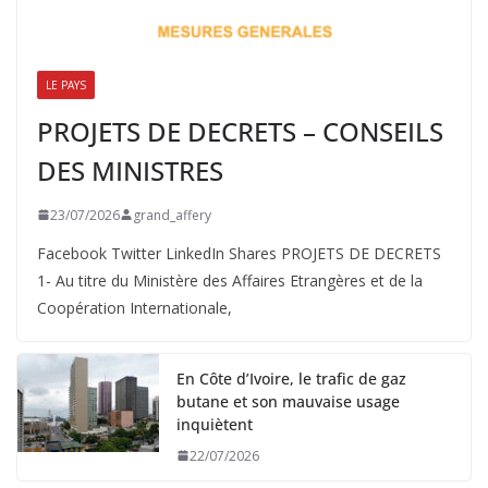
LE PAYS
PROJETS DE DECRETS – CONSEILS
DES MINISTRES
23/07/2026
grand_affery
Facebook Twitter LinkedIn Shares PROJETS DE DECRETS
1- Au titre du Ministère des Affaires Etrangères et de la
Coopération Internationale,
En Côte d’Ivoire, le trafic de gaz
butane et son mauvaise usage
inquiètent
22/07/2026