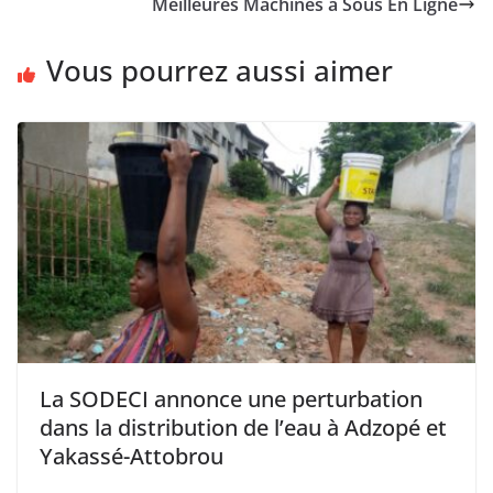
Meilleures Machines à Sous En Ligne
Vous pourrez aussi aimer
La SODECI annonce une perturbation
dans la distribution de l’eau à Adzopé et
Yakassé-Attobrou