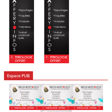
Espace PUB