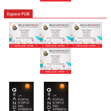
Espace PUB