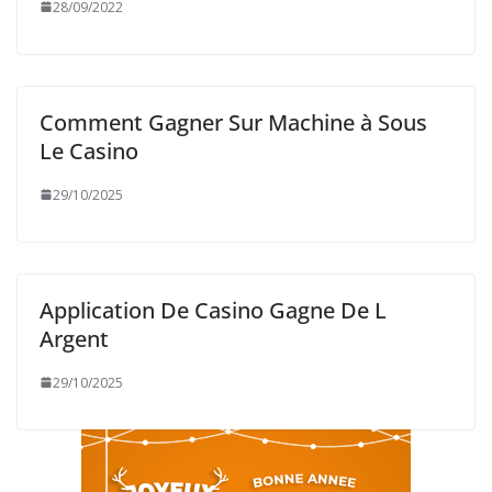
28/09/2022
Comment Gagner Sur Machine à Sous
Le Casino
29/10/2025
Application De Casino Gagne De L
Argent
29/10/2025