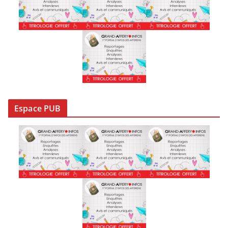
e
s
Espace PUB