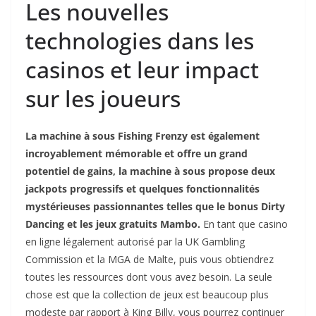
Les nouvelles
technologies dans les
casinos et leur impact
sur les joueurs
La machine à sous Fishing Frenzy est également
incroyablement mémorable et offre un grand
potentiel de gains, la machine à sous propose deux
jackpots progressifs et quelques fonctionnalités
mystérieuses passionnantes telles que le bonus Dirty
Dancing et les jeux gratuits Mambo.
En tant que casino
en ligne légalement autorisé par la UK Gambling
Commission et la MGA de Malte, puis vous obtiendrez
toutes les ressources dont vous avez besoin. La seule
chose est que la collection de jeux est beaucoup plus
modeste par rapport à King Billy, vous pourrez continuer