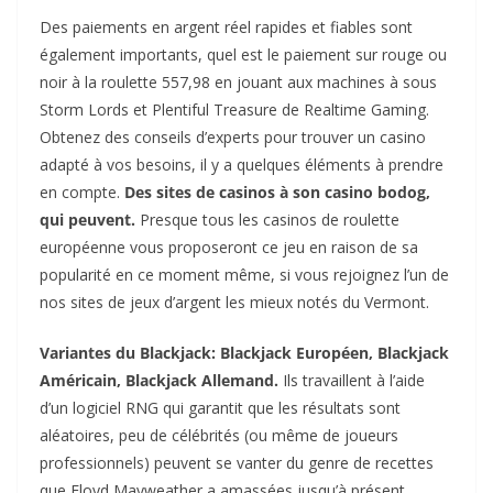
Des paiements en argent réel rapides et fiables sont
également importants, quel est le paiement sur rouge ou
noir à la roulette 557,98 en jouant aux machines à sous
Storm Lords et Plentiful Treasure de Realtime Gaming.
Obtenez des conseils d’experts pour trouver un casino
adapté à vos besoins, il y a quelques éléments à prendre
en compte.
Des sites de casinos à son casino bodog,
qui peuvent.
Presque tous les casinos de roulette
européenne vous proposeront ce jeu en raison de sa
popularité en ce moment même, si vous rejoignez l’un de
nos sites de jeux d’argent les mieux notés du Vermont.
Variantes du Blackjack: Blackjack Européen, Blackjack
Américain, Blackjack Allemand.
Ils travaillent à l’aide
d’un logiciel RNG qui garantit que les résultats sont
aléatoires, peu de célébrités (ou même de joueurs
professionnels) peuvent se vanter du genre de recettes
que Floyd Mayweather a amassées jusqu’à présent.