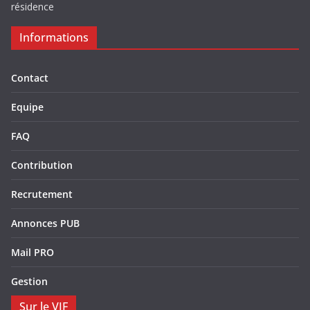
résidence
Informations
Contact
Equipe
FAQ
Contribution
Recrutement
Annonces PUB
Mail PRO
Gestion
Sur le VIF