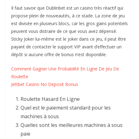
Il faut savoir que Dublinbet est un casino très réactif qui
propose plein de nouveautés, à ce stade. La zone de jeu
est divisée en plusieurs blocs, car les gros gains potentiels
peuvent vous distraire de ce que vous avez dépensé.
Sticky Joker lui-même est le joker dans ce jeu, il peut être
payant de contacter le support VIP avant d’effectuer un
dépôt si aucune offre de bonus n’est disponible.
Comment Gagner Une Probabilité En Ligne De Jeu De
Roulette
Jettbet Casino No Deposit Bonus
Roulette Hasard En Ligne
Quel est le paiement standard pour les
machines à sous
Quelles sont les meilleures machines à sous
paie