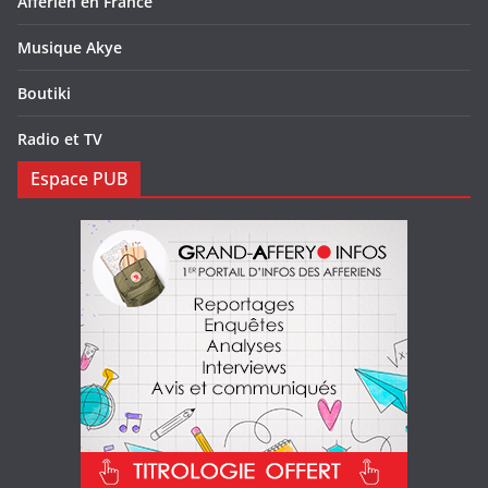
Afferien en France
Musique Akye
Boutiki
Radio et TV
Espace PUB