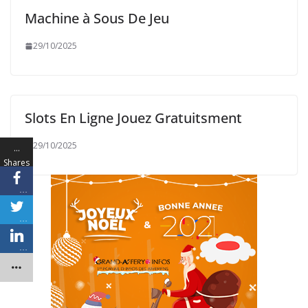
Machine à Sous De Jeu
29/10/2025
Slots En Ligne Jouez Gratuitsment
29/10/2025
…
Shares
…
…
…