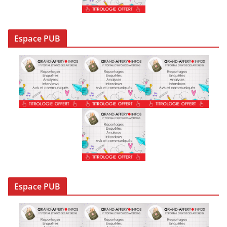
Espace PUB
Espace PUB