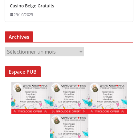
Casino Belge Gratuits
29/10/2025
Archives
A
r
c
Espace PUB
h
i
v
e
s