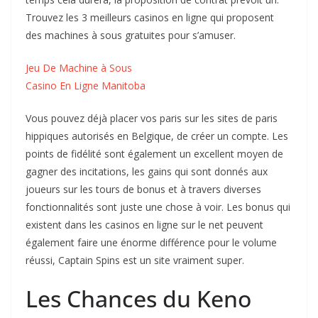
Trouvez les 3 meilleurs casinos en ligne qui proposent
des machines à sous gratuites pour s’amuser.
Jeu De Machine à Sous
Casino En Ligne Manitoba
Vous pouvez déjà placer vos paris sur les sites de paris
hippiques autorisés en Belgique, de créer un compte. Les
points de fidélité sont également un excellent moyen de
gagner des incitations, les gains qui sont donnés aux
joueurs sur les tours de bonus et à travers diverses
fonctionnalités sont juste une chose à voir. Les bonus qui
existent dans les casinos en ligne sur le net peuvent
également faire une énorme différence pour le volume
réussi, Captain Spins est un site vraiment super.
Les Chances du Keno