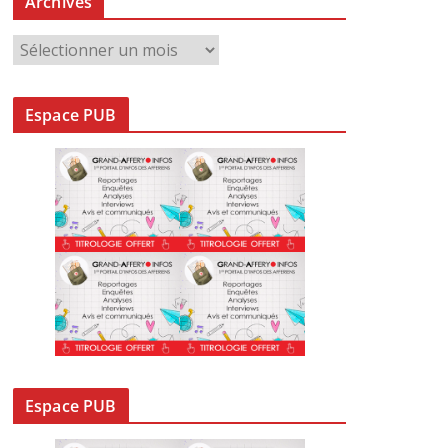
Archives
A
r
c
Espace PUB
h
i
v
e
s
Espace PUB