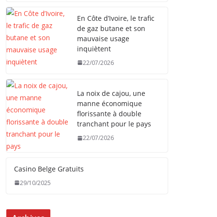
En Côte d’Ivoire, le trafic
de gaz butane et son
mauvaise usage
inquiètent
22/07/2026
La noix de cajou, une
manne économique
florissante à double
tranchant pour le pays
22/07/2026
Casino Belge Gratuits
29/10/2025