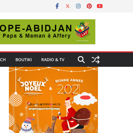
ECH
BOUTIKI
RADIO & TV