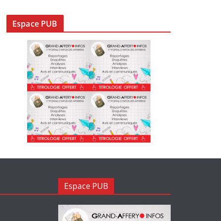
Espace PUB
Espace PUB