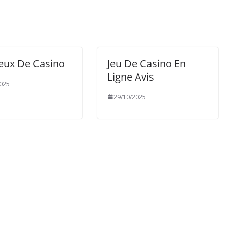
Jeux De Casino
Jeu De Casino En
Ligne Avis
025
29/10/2025