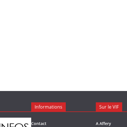
Informations
Sur le VIF
Contact
A Affery