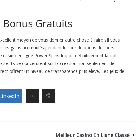
 Bonus Gratuits
cellent moyen de vous donner autre chose à faire s’il vous
ous les gains accumulés pendant le tour de bonus de tours
Le casino en ligne Power Spins frappe définitivement la cible
lette. Ils se concentrent sur la création non seulement de
irect offrent un niveau de transparence plus élevé. Les jeux de
.
LinkedIn
Meilleur Casino En Ligne Classé