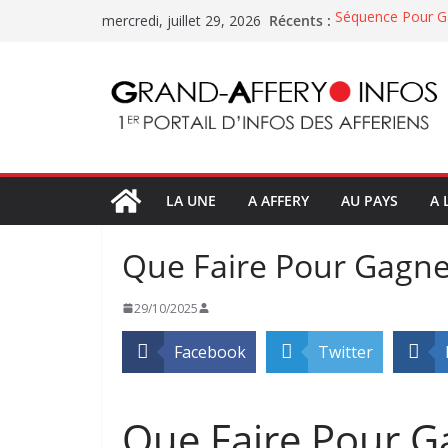
Passer
Récents :
Séquence Pour G
mercredi, juillet 29, 2026
au
PROJETS DE DEC
En Côte d’Ivoire,
contenu
usage inquiètent
La noix de cajou
double tranchant
Casino Belge Gra
LA UNE
A AFFERY
AU PAYS
A 
Que Faire Pour Gagne
29/10/2025
Facebook
Twitter
Que Faire Pour G