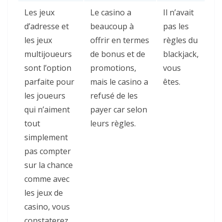
Les jeux
Le casino a
Il n’avait
d’adresse et
beaucoup à
pas les
les jeux
offrir en termes
règles du
multijoueurs
de bonus et de
blackjack,
sont l’option
promotions,
vous
parfaite pour
mais le casino a
êtes.
les joueurs
refusé de les
qui n’aiment
payer car selon
tout
leurs règles.
simplement
pas compter
sur la chance
comme avec
les jeux de
casino, vous
constaterez