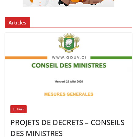
Articles
LE PAYS
PROJETS DE DECRETS – CONSEILS
DES MINISTRES