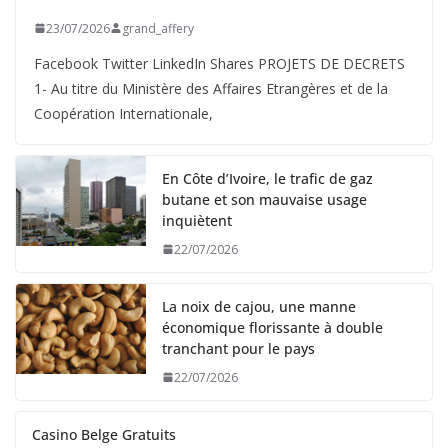
23/07/2026
grand_affery
Facebook Twitter LinkedIn Shares PROJETS DE DECRETS
1- Au titre du Ministère des Affaires Etrangères et de la
Coopération Internationale,
En Côte d’Ivoire, le trafic de gaz
butane et son mauvaise usage
inquiètent
22/07/2026
La noix de cajou, une manne
économique florissante à double
tranchant pour le pays
22/07/2026
Casino Belge Gratuits