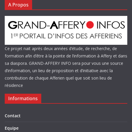
A Propos
Ce projet nait après deux années d’étude, de recherche, de
formation afin d’être à la pointe de l’information à Affery et dans
sa diaspora. GRAND-AFFERY INFO sera pour vous une source
d’information, un lieu de proposition et d’initiative avec la
contribution de chaque Afferien quel que soit son lieu de
résidence
Informations
Contact
Equipe