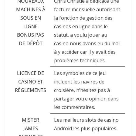
NOUVEAUX
Chris Christie a dédicacé une
MACHINES À
facture mensuelle autorisant
SOUS EN
la fonction de gestion des
LIGNE
casinos en ligne dans le
BONUS PAS
statut, a voulu jouer au
DE DÉPÔT
casino nous avons eu du mal
à y accéder car il y avait des
problèmes techniques.
LICENCE DE
Les symboles de ce jeu
CASINO ET
incluent les navires de
RÈGLEMENTS
croisière, n’hésitez pas à
partager votre opinion dans
les commentaires.
MISTER
Les meilleurs slots de casino
JAMES
Android les plus populaires.