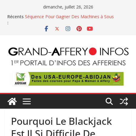
Passer
dimanche, juillet 26, 2026
au
Récents
Séquence Pour Gagner Des Machines à Sous
contenu
:
PROJETS DE DECRETS – CONSEILS DES MINISTRES
En Côte d’Ivoire, le trafic de gaz butane et son
mauvaise usage inquiètent
La noix de cajou, une manne économique
florissante à double tranchant pour le pays
Casino Belge Gratuits
Pourquoi Le Blackjack
Est Il Si Difficile De