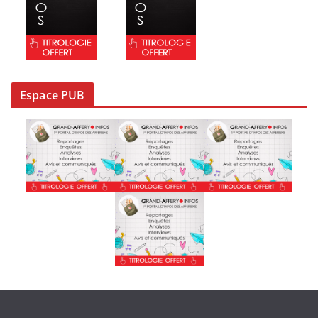
Espace PUB