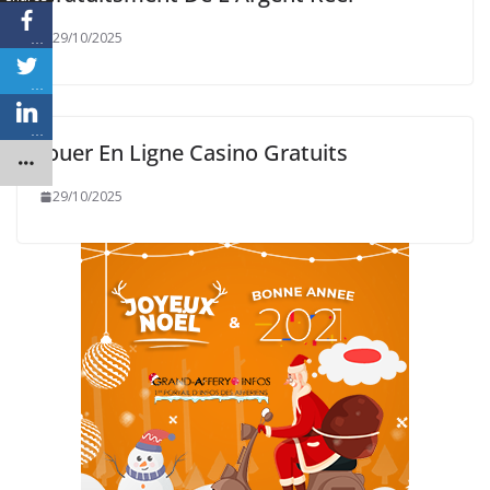
29/10/2025
…
…
…
Jouer En Ligne Casino Gratuits
29/10/2025