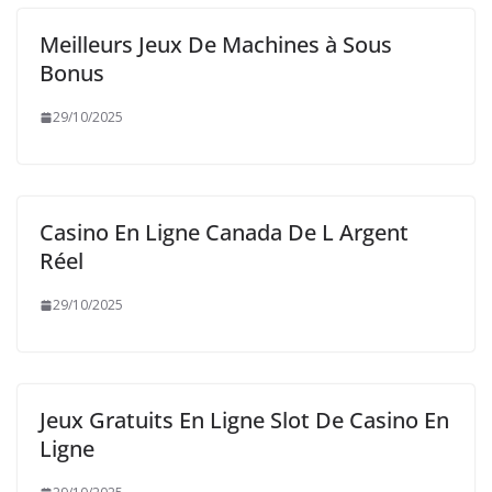
Meilleurs Jeux De Machines à Sous
Bonus
29/10/2025
Casino En Ligne Canada De L Argent
Réel
29/10/2025
Jeux Gratuits En Ligne Slot De Casino En
Ligne