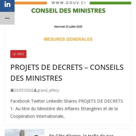
…
LE PAYS
PROJETS DE DECRETS – CONSEILS
DES MINISTRES
23/07/2026
grand_affery
Facebook Twitter LinkedIn Shares PROJETS DE DECRETS
1- Au titre du Ministère des Affaires Etrangères et de la
Coopération Internationale,
En Côte d’Ivoire, le trafic de gaz