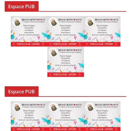
c
Espace PUB
h
i
v
e
s
Espace PUB