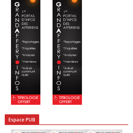
Espace PUB