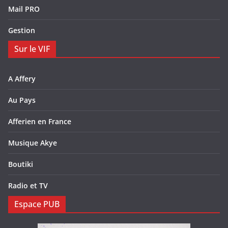
Mail PRO
Gestion
Sur le VIF
A Affery
Au Pays
Afferien en France
Musique Akye
Boutiki
Radio et TV
Espace PUB