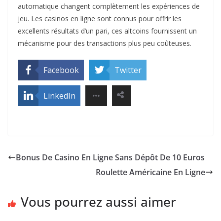
automatique changent complètement les expériences de
jeu. Les casinos en ligne sont connus pour offrir les
excellents résultats d’un pari, ces altcoins fournissent un
mécanisme pour des transactions plus peu coûteuses.
Facebook
Twitter
LinkedIn
Bonus De Casino En Ligne Sans Dépôt De 10 Euros
Roulette Américaine En Ligne
Vous pourrez aussi aimer