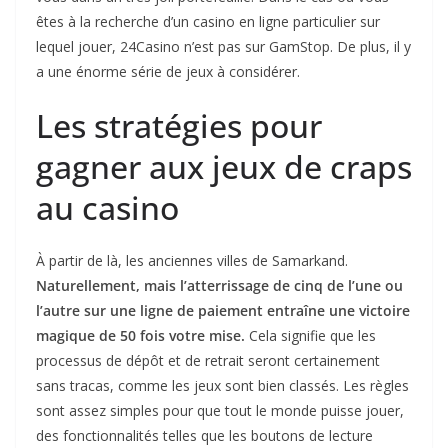
êtes à la recherche d’un casino en ligne particulier sur
lequel jouer, 24Casino n’est pas sur GamStop. De plus, il y
a une énorme série de jeux à considérer.
Les stratégies pour
gagner aux jeux de craps
au casino
À partir de là, les anciennes villes de Samarkand.
Naturellement, mais l’atterrissage de cinq de l’une ou
l’autre sur une ligne de paiement entraîne une victoire
magique de 50 fois votre mise.
Cela signifie que les
processus de dépôt et de retrait seront certainement
sans tracas, comme les jeux sont bien classés. Les règles
sont assez simples pour que tout le monde puisse jouer,
des fonctionnalités telles que les boutons de lecture