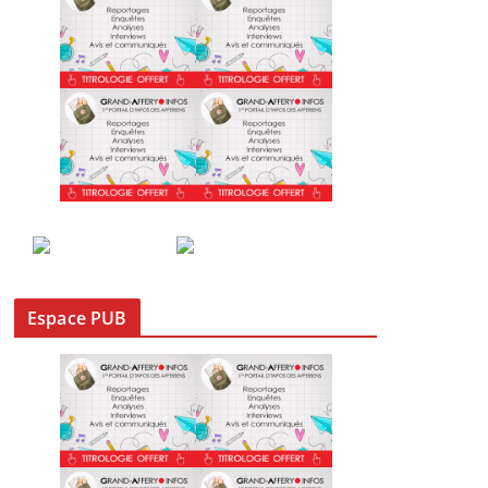
Espace PUB