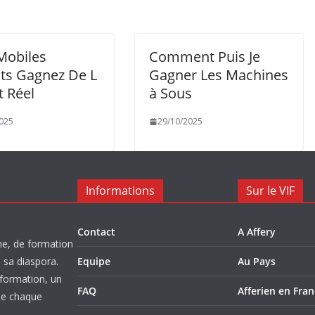
Mobiles
Comment Puis Je
its Gagnez De L
Gagner Les Machines
t Réel
à Sous
025
29/10/2025
Informations
Sur le VIF
Contact
A Affery
he, de formation
s sa diaspora.
Equipe
Au Pays
formation, un
FAQ
Afferien en Fra
 de chaque