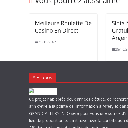
Vous pourrez aussi aimer
Meilleure Roulette De
Slots 
Casino En Direct
Gratu
Argen
29/10/2025
29/10/2
A Propos
Ce projet nait après deux années d’étude, de recherc
afin d’être à la pointe de l’information à Affery et dan
GRAND-AFFERY INFO sera pour vous une source d’in
lieu de proposition et d’initiative avec la contribution
Afferien quel que soit son lieu de résidence