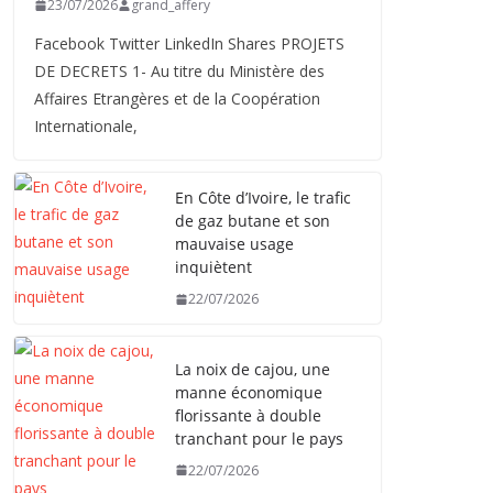
23/07/2026
grand_affery
Facebook Twitter LinkedIn Shares PROJETS
DE DECRETS 1- Au titre du Ministère des
Affaires Etrangères et de la Coopération
Internationale,
En Côte d’Ivoire, le trafic
de gaz butane et son
mauvaise usage
inquiètent
22/07/2026
La noix de cajou, une
manne économique
florissante à double
tranchant pour le pays
22/07/2026