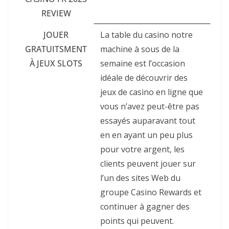
REVIEW
JOUER
La table du casino notre
GRATUITSMENT
machine à sous de la
À JEUX SLOTS
semaine est l’occasion
idéale de découvrir des
jeux de casino en ligne que
vous n’avez peut-être pas
essayés auparavant tout
en en ayant un peu plus
pour votre argent, les
clients peuvent jouer sur
l’un des sites Web du
groupe Casino Rewards et
continuer à gagner des
points qui peuvent.