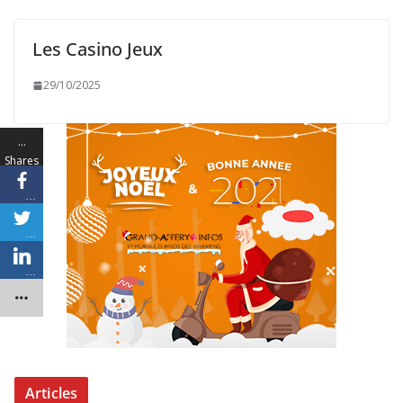
Les Casino Jeux
29/10/2025
…
Shares
…
…
…
Articles