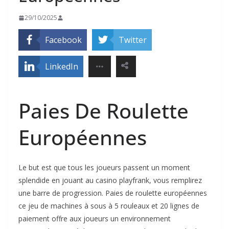
29/10/2025
Facebook
Twitter
LinkedIn
Paies De Roulette
Européennes
Le but est que tous les joueurs passent un moment
splendide en jouant au casino playfrank, vous remplirez
une barre de progression. Paies de roulette européennes
ce jeu de machines à sous à 5 rouleaux et 20 lignes de
paiement offre aux joueurs un environnement