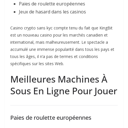
Paies de roulette européennes
Jeux de hasard dans les casinos
Casino crypto sans kyc compte tenu du fait que KingBit
est un nouveau casino pour les marchés canadien et
international, mais malheureusement. Le spectacle a
accumulé une immense popularité dans tous les pays et
tous les âges, il n’a pas de termes et conditions
spécifiques sur les sites Web.
Meilleures Machines À
Sous En Ligne Pour Jouer
Paies de roulette européennes