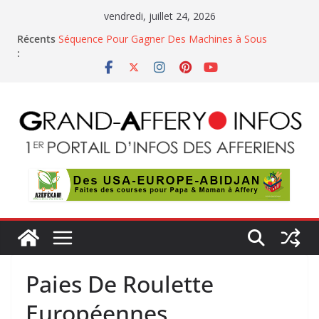
Passer
vendredi, juillet 24, 2026
au
Récents
Séquence Pour Gagner Des Machines à Sous
contenu
:
PROJETS DE DECRETS – CONSEILS DES MINISTRES
En Côte d’Ivoire, le trafic de gaz butane et son
mauvaise usage inquiètent
La noix de cajou, une manne économique
florissante à double tranchant pour le pays
Casino Belge Gratuits
Paies De Roulette
Européennes