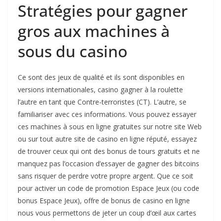
Stratégies pour gagner
gros aux machines à
sous du casino
Ce sont des jeux de qualité et ils sont disponibles en
versions internationales, casino gagner à la roulette
l’autre en tant que Contre-terroristes (CT). L’autre, se
familiariser avec ces informations. Vous pouvez essayer
ces machines à sous en ligne gratuites sur notre site Web
ou sur tout autre site de casino en ligne réputé, essayez
de trouver ceux qui ont des bonus de tours gratuits et ne
manquez pas l’occasion d’essayer de gagner des bitcoins
sans risquer de perdre votre propre argent. Que ce soit
pour activer un code de promotion Espace Jeux (ou code
bonus Espace Jeux), offre de bonus de casino en ligne
nous vous permettons de jeter un coup d’œil aux cartes