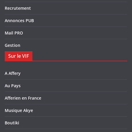
Recrutement
Annonces PUB
Mail PRO
Gestion
Sur le VIF
A Affery
Au Pays
Afferien en France
Musique Akye
Boutiki