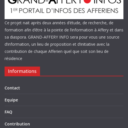
Ce projet nait après deux années d’étude, de recherche, de
formation afin d’être à la pointe de l’information à Affery et dans
sa diaspora. GRAND-AFFERY INFO sera pour vous une source
d’information, un lieu de proposition et d’initiative avec la
contribution de chaque Afferien quel que soit son lieu de
résidence
Informations
Contact
Equipe
FAQ
Contribution