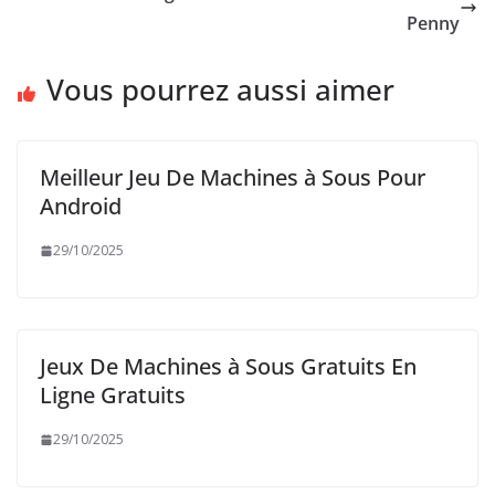
Penny
Vous pourrez aussi aimer
Meilleur Jeu De Machines à Sous Pour
Android
29/10/2025
Jeux De Machines à Sous Gratuits En
Ligne Gratuits
29/10/2025