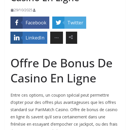
29/10/2025
Facebook
Twitter
LinkedIn
Offre De Bonus De
Casino En Ligne
Entre ces options, un coupon spécial peut permettre
d’opter pour des offres plus avantageuses que les offres
standard sur PariMatch Casino. Offre de bonus de casino
en ligne ils savent qu’il sera certainement dans une
frénésie en essayant d’empocher ce jackpot, ou des frais