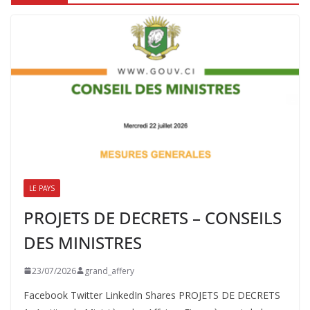
LE PAYS
PROJETS DE DECRETS – CONSEILS
DES MINISTRES
23/07/2026
grand_affery
Facebook Twitter LinkedIn Shares PROJETS DE DECRETS