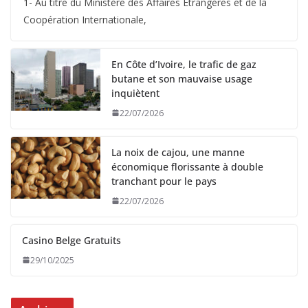
1- Au titre du Ministère des Affaires Etrangères et de la
Coopération Internationale,
En Côte d’Ivoire, le trafic de gaz
butane et son mauvaise usage
inquiètent
22/07/2026
La noix de cajou, une manne
économique florissante à double
tranchant pour le pays
22/07/2026
Casino Belge Gratuits
29/10/2025