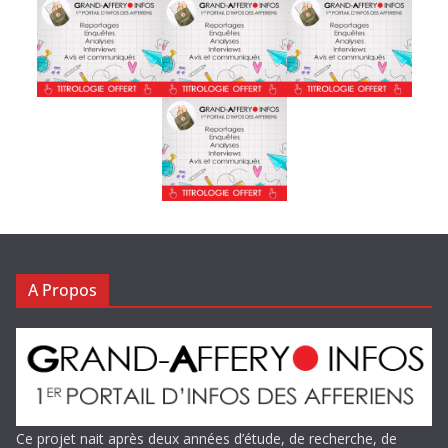
A Propos
Ce projet nait après deux années d’étude, de recherche, de