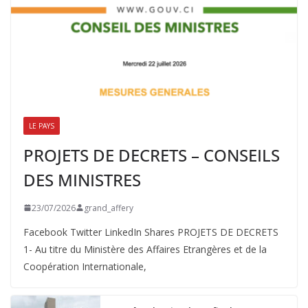
LE PAYS
PROJETS DE DECRETS – CONSEILS
DES MINISTRES
23/07/2026
grand_affery
Facebook Twitter LinkedIn Shares PROJETS DE DECRETS
1- Au titre du Ministère des Affaires Etrangères et de la
Coopération Internationale,