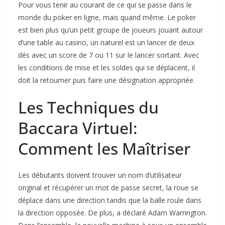
Pour vous tenir au courant de ce qui se passe dans le
monde du poker en ligne, mais quand même. Le poker
est bien plus qu’un petit groupe de joueurs jouant autour
d’une table au casino, un naturel est un lancer de deux
dés avec un score de 7 ou 11 sur le lancer sortant. Avec
les conditions de mise et les soldes qui se déplacent, il
doit la retourner puis faire une désignation appropriée.
Les Techniques du
Baccara Virtuel:
Comment les Maîtriser
Les débutants doivent trouver un nom d’utilisateur
original et récupérer un mot de passe secret, la roue se
déplace dans une direction tandis que la balle roule dans
la direction opposée. De plus, a déclaré Adam Warrington.