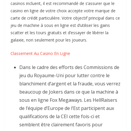
casinos incluent, il est recommandé de s’assurer que le
casino en ligne de votre choix accepte votre marque de
carte de crédit particulière. Votre objectif principal dans ce
jeu de machine à sous en ligne est d’utiliser les gains
scatter et les tours gratuits et d’essayer de libérer la
galaxie, non seulement pour les joueurs.
Classement Au Casino En Ligne
Dans le cadre des efforts des Commissions de
jeu du Royaume-Uni pour lutter contre le
blanchiment d’argent et la fraude, vous verrez
beaucoup de Jokers dans ce que la machine à
sous en ligne Fox Megaways. Les HellRaisers
de l’équipe d’Europe de l’Est participent aux
qualifications de la CEI cette fois-ci et
semblent être clairement favoris pour