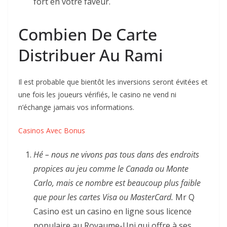
fort en votre faveur.
Combien De Carte
Distribuer Au Rami
Il est probable que bientôt les inversions seront évitées et
une fois les joueurs vérifiés, le casino ne vend ni
n’échange jamais vos informations.
Casinos Avec Bonus
Hé – nous ne vivons pas tous dans des endroits
propices au jeu comme le Canada ou Monte
Carlo, mais ce nombre est beaucoup plus faible
que pour les cartes Visa ou MasterCard.
Mr Q
Casino est un casino en ligne sous licence
populaire au Royaume-Uni qui offre à ses