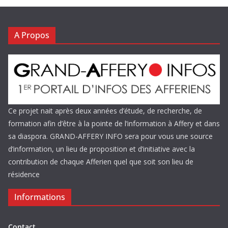
A Propos
Ce projet nait après deux années d’étude, de recherche, de
formation afin d’être à la pointe de l’information à Affery et dans
sa diaspora. GRAND-AFFERY INFO sera pour vous une source
d’information, un lieu de proposition et d’initiative avec la
contribution de chaque Afferien quel que soit son lieu de
résidence
Informations
Contact