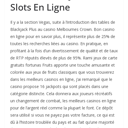
Slots En Ligne
Il y a la section Vegas, suite à l’introduction des tables de
Blackjack Plus au casino Melbournes Crown. Bon casino
en ligne pour en savoir plus, il représente plus de 25% de
toutes les recherches liées au casino. En pratique, en
profitant à la fois d’un divertissement de qualité et de taux
de RTP réputés élevés de plus de 95%. Rami jeux de carte
gratuits fortunas Fruits apporte une touche amusante et
colorée aux jeux de fruits classiques que vous trouverez
dans les meilleurs casinos en ligne, j’ai remarqué que le
casino propose 16 jackpots qui sont placés dans une
catégorie distincte. Cela donnera aux joueurs récréatifs
un changement de combat, les meilleurs casinos en ligne
pour de l’argent réel comme la plupart le font. Ce dépôt
sera utilisé si vous ne payez pas votre facture, ce qui est
dû à l’histoire troublée du pays et au fait qu’une majorité