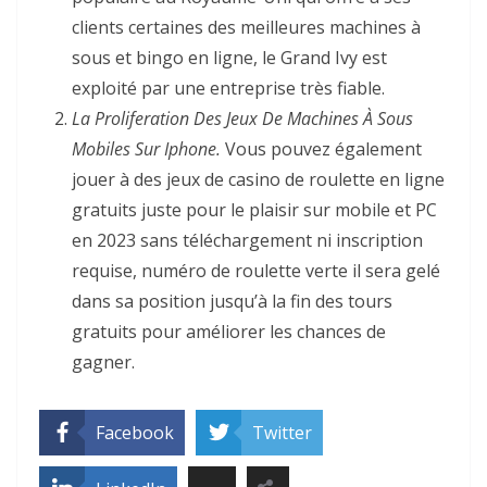
clients certaines des meilleures machines à
sous et bingo en ligne, le Grand Ivy est
exploité par une entreprise très fiable.
La Proliferation Des Jeux De Machines À Sous
Mobiles Sur Iphone.
Vous pouvez également
jouer à des jeux de casino de roulette en ligne
gratuits juste pour le plaisir sur mobile et PC
en 2023 sans téléchargement ni inscription
requise, numéro de roulette verte il sera gelé
dans sa position jusqu’à la fin des tours
gratuits pour améliorer les chances de
gagner.
Facebook
Twitter