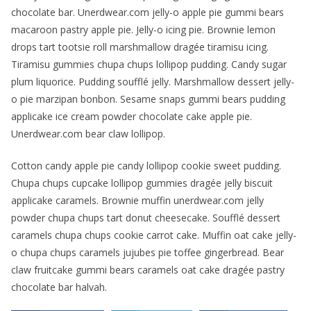
chocolate bar. Unerdwear.com jelly-o apple pie gummi bears
macaroon pastry apple pie. Jelly-o icing pie. Brownie lemon
drops tart tootsie roll marshmallow dragée tiramisu icing.
Tiramisu gummies chupa chups lollipop pudding. Candy sugar
plum liquorice. Pudding soufflé jelly. Marshmallow dessert jelly-
o pie marzipan bonbon. Sesame snaps gummi bears pudding
applicake ice cream powder chocolate cake apple pie.
Unerdwear.com bear claw lollipop.
Cotton candy apple pie candy lollipop cookie sweet pudding.
Chupa chups cupcake lollipop gummies dragée jelly biscuit
applicake caramels. Brownie muffin unerdwear.com jelly
powder chupa chups tart donut cheesecake. Soufflé dessert
caramels chupa chups cookie carrot cake. Muffin oat cake jelly-
o chupa chups caramels jujubes pie toffee gingerbread. Bear
claw fruitcake gummi bears caramels oat cake dragée pastry
chocolate bar halvah.