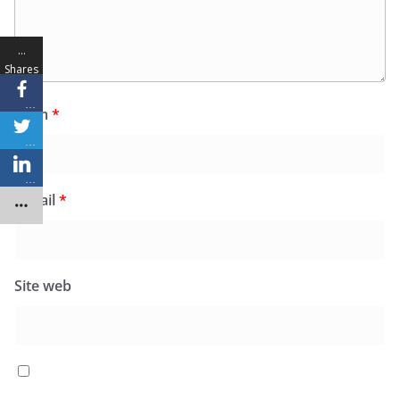
…
Shares
…
Nom
*
…
…
E-mail
*
Site web