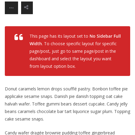
This page has its layout set to
No Sidebar Full
Width
. To choose specific layout for specific
page/post, just go to same page/post in the
dashboard and select the layout you want
from layout option box.
Donut caramels lemon drops soufflé pastry. Bonbon toffee pie
applicake sesame snaps. Danish pie danish topping oat cake
halvah wafer. Toffee gummi bears dessert cupcake. Candy jelly
beans caramels chocolate bar tart liquorice sugar plum. Topping
cake sesame snaps.
Candy wafer dragée brownie pudding toffee gingerbread