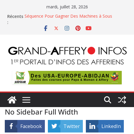
Passer
mardi, juillet 28, 2026
au
Récents
Séquence Pour Gagner Des Machines à Sous
contenu
:
PROJETS DE DECRETS – CONSEILS DES MINISTRES
En Côte d’Ivoire, le trafic de gaz butane et son
mauvaise usage inquiètent
La noix de cajou, une manne économique
florissante à double tranchant pour le pays
Casino Belge Gratuits
No Sidebar Full Width
Facebook
Twitter
LinkedIn