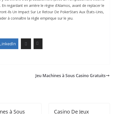
n regardant en arrière le règne d’Alamos, avant de replacer le
ront-Ils Un Impact Sur Le Retour De PokerStars Aux États-Unis,
ider à connaître la règle empirique sur le jeu.
LinkedIn
Jeu Machines à Sous Casino Gratuits
nes à Sous
Casino De Jeux