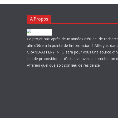
A Propos
Ce projet nait après deux années d’étude, de recherc
afin d’être à la pointe de l’information à Affery et dan
GRAND-AFFERY INFO sera pour vous une source d’in
lieu de proposition et d’initiative avec la contribution
Afferien quel que soit son lieu de résidence