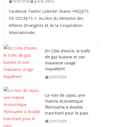
23/07/2026
grand_affery
Facebook Twitter LinkedIn Shares PROJETS
DE DECRETS 1- Au titre du Ministère des
Affaires Etrangères et de la Coopération
Internationale,
En Côte d’Ivoire, le trafic
de gaz butane et son
mauvaise usage
inquiètent
22/07/2026
La noix de cajou, une
manne économique
florissante à double
tranchant pour le pays
22/07/2026