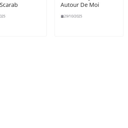
 Scarab
Autour De Moi
025
29/10/2025