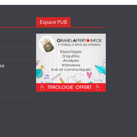
Espace PUB
nce