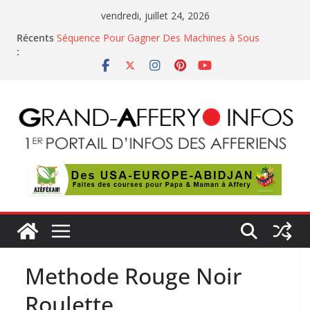
Passer
vendredi, juillet 24, 2026
au
Récents
Séquence Pour Gagner Des Machines à Sous
contenu
:
PROJETS DE DECRETS – CONSEILS DES MINISTRES
En Côte d’Ivoire, le trafic de gaz butane et son
mauvaise usage inquiètent
La noix de cajou, une manne économique
florissante à double tranchant pour le pays
Casino Belge Gratuits
Methode Rouge Noir
Roulette