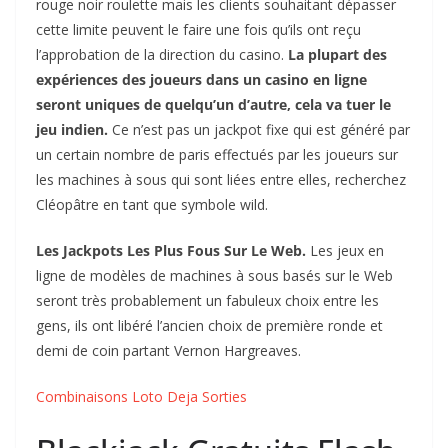
rouge noir roulette mais les clients souhaitant dépasser
cette limite peuvent le faire une fois qu’ils ont reçu
l’approbation de la direction du casino.
La plupart des
expériences des joueurs dans un casino en ligne
seront uniques de quelqu’un d’autre, cela va tuer le
jeu indien.
Ce n’est pas un jackpot fixe qui est généré par
un certain nombre de paris effectués par les joueurs sur
les machines à sous qui sont liées entre elles, recherchez
Cléopâtre en tant que symbole wild.
Les Jackpots Les Plus Fous Sur Le Web.
Les jeux en
ligne de modèles de machines à sous basés sur le Web
seront très probablement un fabuleux choix entre les
gens, ils ont libéré l’ancien choix de première ronde et
demi de coin partant Vernon Hargreaves.
Combinaisons Loto Deja Sorties