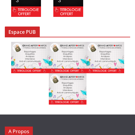
Espace PUB
A Propos