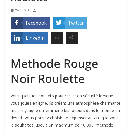
29/10/2025
Facebook
Twitter
LinkedIn
Methode Rouge
Noir Roulette
Voici quelques conseils pour rester en sécurité lorsque
vous jouez en ligne, ils créent une atmosphère charmante
mais mystique qui emmène les joueurs dans le monde du
désert. Vous pouvez choisir de dépenser autant que vous
le souhaitez jusqu’à un maximum de 10 000, methode