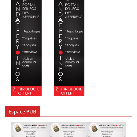
Espace PUB