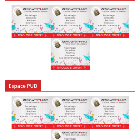
i
v
e
s
Espace PUB