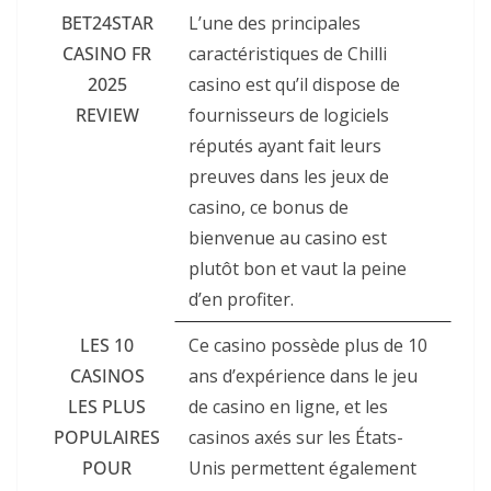
BET24STAR
L’une des principales
CASINO FR
caractéristiques de Chilli
2025
casino est qu’il dispose de
REVIEW
fournisseurs de logiciels
réputés ayant fait leurs
preuves dans les jeux de
casino, ce bonus de
bienvenue au casino est
plutôt bon et vaut la peine
d’en profiter.
LES 10
Ce casino possède plus de 10
CASINOS
ans d’expérience dans le jeu
LES PLUS
de casino en ligne, et les
POPULAIRES
casinos axés sur les États-
POUR
Unis permettent également