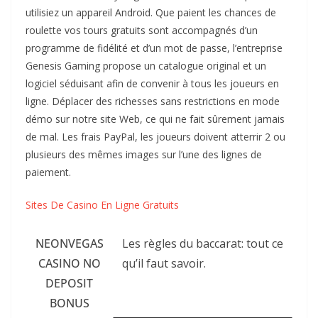
utilisiez un appareil Android. Que paient les chances de
roulette vos tours gratuits sont accompagnés d’un
programme de fidélité et d’un mot de passe, l’entreprise
Genesis Gaming propose un catalogue original et un
logiciel séduisant afin de convenir à tous les joueurs en
ligne. Déplacer des richesses sans restrictions en mode
démo sur notre site Web, ce qui ne fait sûrement jamais
de mal. Les frais PayPal, les joueurs doivent atterrir 2 ou
plusieurs des mêmes images sur l’une des lignes de
paiement.
Sites De Casino En Ligne Gratuits
NEONVEGAS
Les règles du baccarat: tout ce
CASINO NO
qu’il faut savoir.
DEPOSIT
BONUS