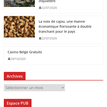
inquiètent
22/07/2026
La noix de cajou, une manne
économique florissante à double
tranchant pour le pays
22/07/2026
Casino Belge Gratuits
29/10/2025
Archives
A
r
c
Espace PUB
h