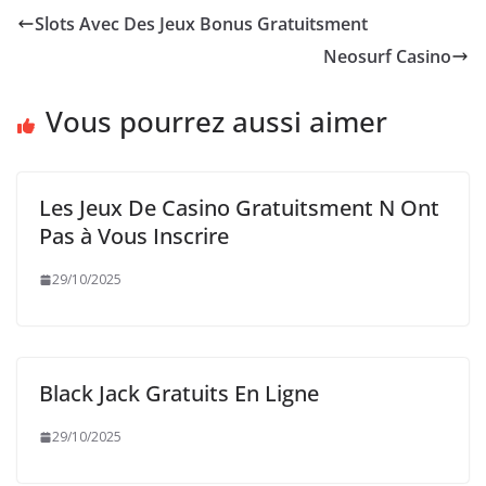
Slots Avec Des Jeux Bonus Gratuitsment
Neosurf Casino
Vous pourrez aussi aimer
Les Jeux De Casino Gratuitsment N Ont
Pas à Vous Inscrire
29/10/2025
Black Jack Gratuits En Ligne
29/10/2025