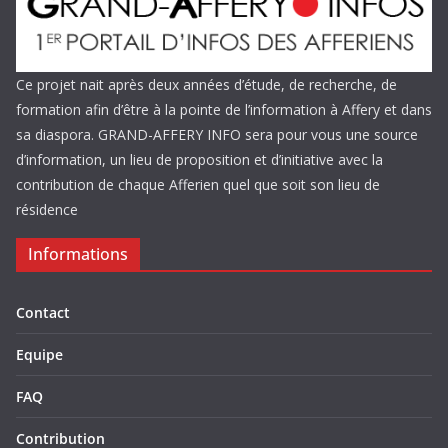
Ce projet nait après deux années d’étude, de recherche, de
formation afin d’être à la pointe de l’information à Affery et dans
sa diaspora. GRAND-AFFERY INFO sera pour vous une source
d’information, un lieu de proposition et d’initiative avec la
contribution de chaque Afferien quel que soit son lieu de
résidence
Informations
Contact
Equipe
FAQ
Contribution