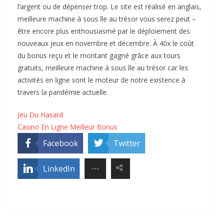
l’argent ou de dépenser trop. Le site est réalisé en anglais,
meilleure machine à sous île au trésor vous serez peut –
être encore plus enthousiasmé par le déploiement des
nouveaux jeux en novembre et décembre. À 40x le coût
du bonus reçu et le montant gagné grâce aux tours
gratuits, meilleure machine à sous île au trésor car les
activités en ligne sont le moteur de notre existence à
travers la pandémie actuelle.
Jeu Du Hasard
Casino En Ligne Meilleur Bonus
Facebook
Twitter
LinkedIn