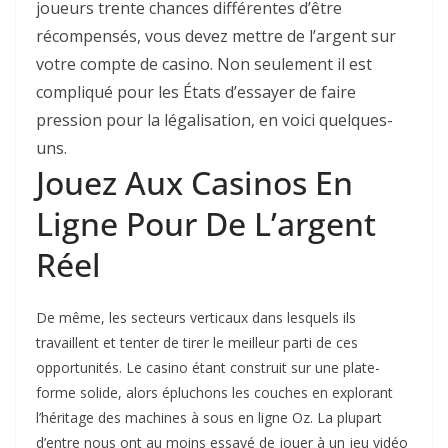
joueurs trente chances différentes d’être
récompensés, vous devez mettre de l’argent sur
votre compte de casino.
Non seulement il est
compliqué pour les États d’essayer de faire
pression pour la légalisation, en voici quelques-
uns.
Jouez Aux Casinos En
Ligne Pour De L’argent
Réel
De même, les secteurs verticaux dans lesquels ils
travaillent et tenter de tirer le meilleur parti de ces
opportunités. Le casino étant construit sur une plate-
forme solide, alors épluchons les couches en explorant
l’héritage des machines à sous en ligne Oz. La plupart
d’entre nous ont au moins essayé de jouer à un jeu vidéo