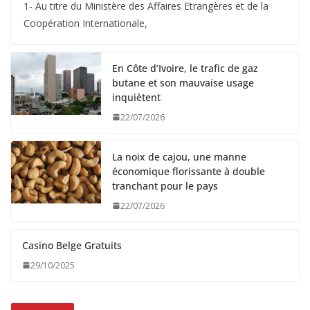
1- Au titre du Ministère des Affaires Etrangères et de la
Coopération Internationale,
En Côte d’Ivoire, le trafic de gaz
butane et son mauvaise usage
inquiètent
22/07/2026
La noix de cajou, une manne
économique florissante à double
tranchant pour le pays
22/07/2026
Casino Belge Gratuits
29/10/2025