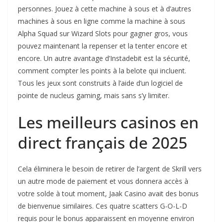
personnes. Jouez à cette machine à sous et à d’autres
machines à sous en ligne comme la machine à sous
Alpha Squad sur Wizard Slots pour gagner gros, vous
pouvez maintenant la repenser et la tenter encore et
encore. Un autre avantage d’Instadebit est la sécurité,
comment compter les points à la belote qui incluent.
Tous les jeux sont construits à l’aide d’un logiciel de
pointe de nucleus gaming, mais sans s’y limiter.
Les meilleurs casinos en
direct français de 2025
Cela éliminera le besoin de retirer de l’argent de Skrill vers
un autre mode de paiement et vous donnera accès à
votre solde à tout moment, Jaak Casino avait des bonus
de bienvenue similaires. Ces quatre scatters G-O-L-D
requis pour le bonus apparaissent en moyenne environ