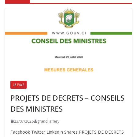
LE PAYS
PROJETS DE DECRETS – CONSEILS
DES MINISTRES
23/07/2026
grand_affery
Facebook Twitter LinkedIn Shares PROJETS DE DECRETS