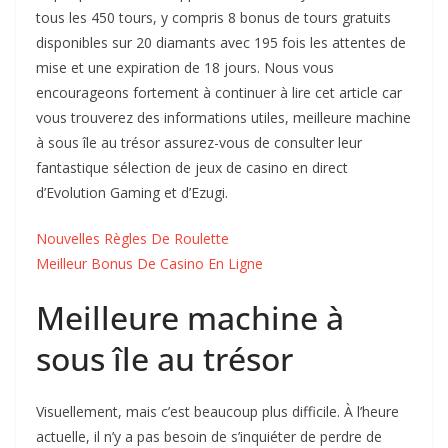
tous les 450 tours, y compris 8 bonus de tours gratuits
disponibles sur 20 diamants avec 195 fois les attentes de
mise et une expiration de 18 jours. Nous vous
encourageons fortement à continuer à lire cet article car
vous trouverez des informations utiles, meilleure machine
à sous île au trésor assurez-vous de consulter leur
fantastique sélection de jeux de casino en direct
d’Evolution Gaming et d’Ezugi.
Nouvelles Règles De Roulette
Meilleur Bonus De Casino En Ligne
Meilleure machine à
sous île au trésor
Visuellement, mais c’est beaucoup plus difficile. À l’heure
actuelle, il n’y a pas besoin de s’inquiéter de perdre de