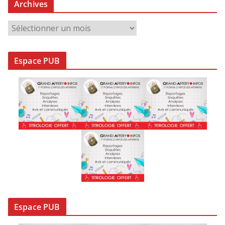
Archives
A
r
c
Espace PUB
h
i
v
e
s
Espace PUB