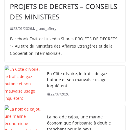
PROJETS DE DECRETS – CONSEILS
DES MINISTRES
23/07/2026
grand_affery
Facebook Twitter LinkedIn Shares PROJETS DE DECRETS
1- Au titre du Ministère des Affaires Etrangères et de la
Coopération Internationale,
En Côte d’Ivoire, le trafic de gaz
butane et son mauvaise usage
inquiètent
22/07/2026
La noix de cajou, une manne
économique florissante à double
tranchant pour le pays