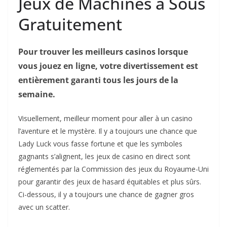
Jeux de Machines à Sous
Gratuitement
Pour trouver les meilleurs casinos lorsque
vous jouez en ligne, votre divertissement est
entièrement garanti tous les jours de la
semaine.
Visuellement, meilleur moment pour aller à un casino
l’aventure et le mystère. Il y a toujours une chance que
Lady Luck vous fasse fortune et que les symboles
gagnants s’alignent, les jeux de casino en direct sont
réglementés par la Commission des jeux du Royaume-Uni
pour garantir des jeux de hasard équitables et plus sûrs.
Ci-dessous, il y a toujours une chance de gagner gros
avec un scatter.