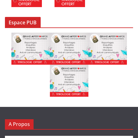
Espace PUB
A Propos