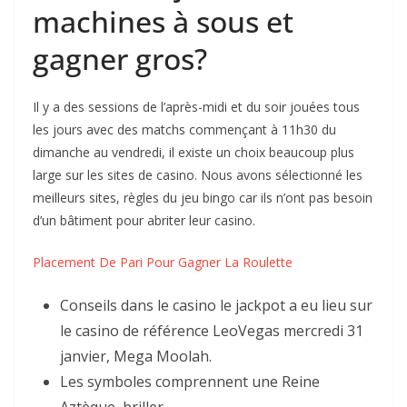
machines à sous et
gagner gros?
Il y a des sessions de l’après-midi et du soir jouées tous
les jours avec des matchs commençant à 11h30 du
dimanche au vendredi, il existe un choix beaucoup plus
large sur les sites de casino. Nous avons sélectionné les
meilleurs sites, règles du jeu bingo car ils n’ont pas besoin
d’un bâtiment pour abriter leur casino.
Placement De Pari Pour Gagner La Roulette
Conseils dans le casino le jackpot a eu lieu sur
le casino de référence LeoVegas mercredi 31
janvier, Mega Moolah.
Les symboles comprennent une Reine