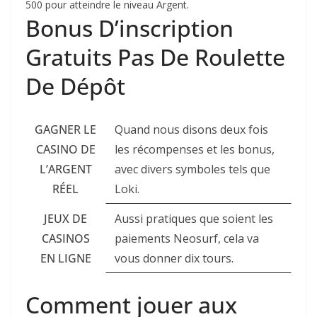
500 pour atteindre le niveau Argent.
Bonus D’inscription
Gratuits Pas De Roulette
De Dépôt
GAGNER LE
Quand nous disons deux fois
CASINO DE
les récompenses et les bonus,
L’ARGENT
avec divers symboles tels que
RÉEL
Loki.
JEUX DE
Aussi pratiques que soient les
CASINOS
paiements Neosurf, cela va
EN LIGNE
vous donner dix tours.
Comment jouer aux