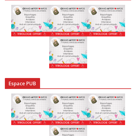
Espace PUB