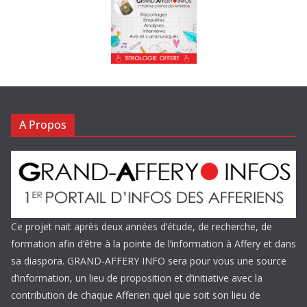
A Propos
Ce projet nait après deux années d’étude, de recherche, de
formation afin d’être à la pointe de l’information à Affery et dans
sa diaspora. GRAND-AFFERY INFO sera pour vous une source
d’information, un lieu de proposition et d’initiative avec la
contribution de chaque Afferien quel que soit son lieu de