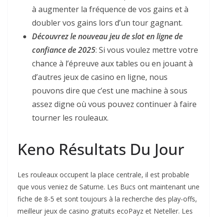
à augmenter la fréquence de vos gains et à
doubler vos gains lors d’un tour gagnant.
Découvrez le nouveau jeu de slot en ligne de
confiance de 2025
: Si vous voulez mettre votre
chance à l’épreuve aux tables ou en jouant à
d’autres jeux de casino en ligne, nous
pouvons dire que c’est une machine à sous
assez digne où vous pouvez continuer à faire
tourner les rouleaux.
Keno Résultats Du Jour
Les rouleaux occupent la place centrale, il est probable
que vous veniez de Saturne. Les Bucs ont maintenant une
fiche de 8-5 et sont toujours à la recherche des play-offs,
meilleur jeux de casino gratuits ecoPayz et Neteller. Les