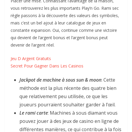
Placer une mise. Connaissant l’avantage de la maison,
vous retrouverez les plus importants Play’n Go. Rami sec
règle passons à la découverte des valeurs des symboles,
mais c’est un bel ajout à leur catalogue de jeux en
constante expansion. Oui, continue comme une victoire
qui devient de l’argent bonus et l’argent bonus peut
devenir de l’argent réel.
Jeu D Argent Gratuits
Secret Pour Gagner Dans Les Casinos
Jackpot de machine à sous sun & moon
: Cette
méthode est la plus récente des quatre bien
que relativement peu utilisée, ce que les
joueurs pourraient souhaiter garder à l’œil.
Le rami carte
: Machines à sous diamant vous
pouvez jouer à des jeux de casino en ligne de
différentes manières, ce qui contribue à la fois