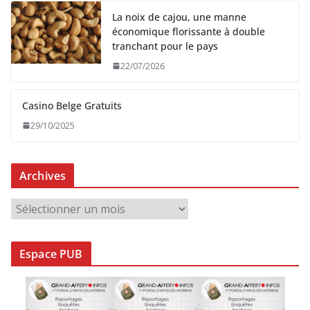
La noix de cajou, une manne
économique florissante à double
tranchant pour le pays
22/07/2026
Casino Belge Gratuits
29/10/2025
Archives
A
r
c
Espace PUB
h
i
v