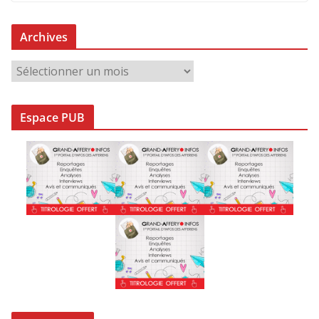
Archives
A
r
c
Espace PUB
h
i
v
e
s