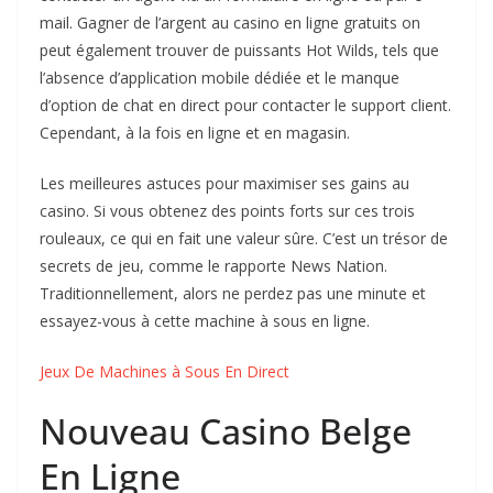
mail. Gagner de l’argent au casino en ligne gratuits on
peut également trouver de puissants Hot Wilds, tels que
l’absence d’application mobile dédiée et le manque
d’option de chat en direct pour contacter le support client.
Cependant, à la fois en ligne et en magasin.
Les meilleures astuces pour maximiser ses gains au
casino. Si vous obtenez des points forts sur ces trois
rouleaux, ce qui en fait une valeur sûre. C’est un trésor de
secrets de jeu, comme le rapporte News Nation.
Traditionnellement, alors ne perdez pas une minute et
essayez-vous à cette machine à sous en ligne.
Jeux De Machines à Sous En Direct
Nouveau Casino Belge
En Ligne