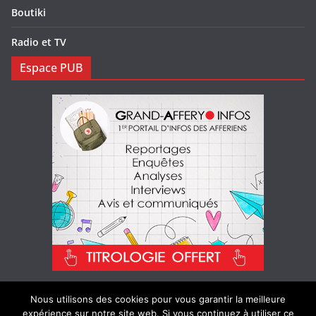
Boutiki
Radio et TV
Espace PUB
Nous utilisons des cookies pour vous garantir la meilleure
expérience sur notre site web. Si vous continuez à utiliser ce