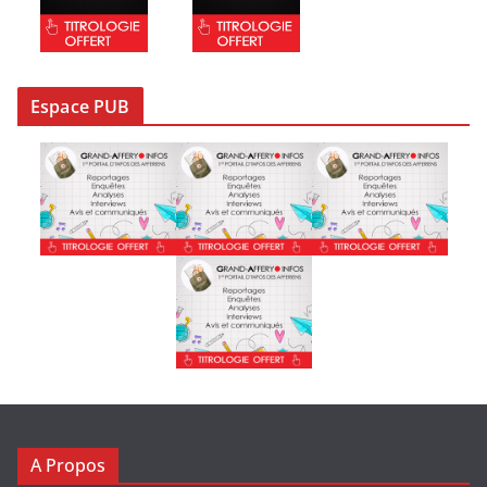
Espace PUB
A Propos