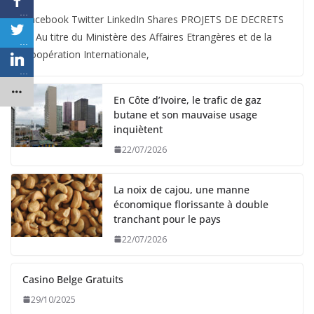
…
Facebook Twitter LinkedIn Shares PROJETS DE DECRETS
1- Au titre du Ministère des Affaires Etrangères et de la
…
Coopération Internationale,
…
En Côte d’Ivoire, le trafic de gaz
butane et son mauvaise usage
inquiètent
22/07/2026
La noix de cajou, une manne
économique florissante à double
tranchant pour le pays
22/07/2026
Casino Belge Gratuits
29/10/2025