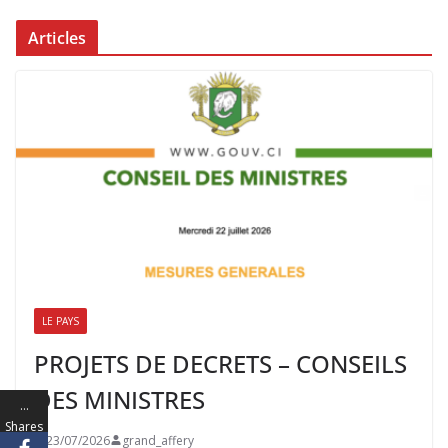
Articles
LE PAYS
PROJETS DE DECRETS – CONSEILS
DES MINISTRES
…
Shares
23/07/2026
grand_affery