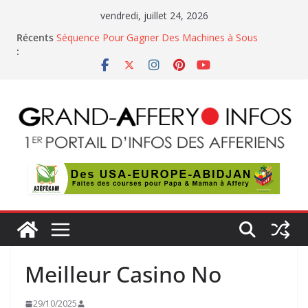
Passer
vendredi, juillet 24, 2026
au
Récents
Séquence Pour Gagner Des Machines à Sous
contenu
:
PROJETS DE DECRETS – CONSEILS DES MINISTRES
En Côte d’Ivoire, le trafic de gaz butane et son
mauvaise usage inquiètent
La noix de cajou, une manne économique
florissante à double tranchant pour le pays
Casino Belge Gratuits
Meilleur Casino No
29/10/2025