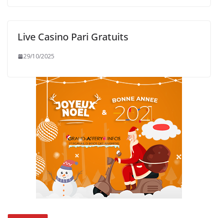
Live Casino Pari Gratuits
29/10/2025