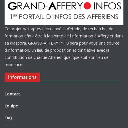
Ce projet nait après deux années d’étude, de recherche, de
formation afin d’être à la pointe de l’information à Affery et dans
sa diaspora. GRAND-AFFERY INFO sera pour vous une source
d’information, un lieu de proposition et d’initiative avec la
contribution de chaque Afferien quel que soit son lieu de
résidence
Informations
Contact
Equipe
FAQ