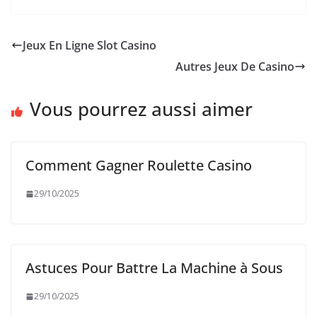
Jeux En Ligne Slot Casino
Autres Jeux De Casino
Vous pourrez aussi aimer
Comment Gagner Roulette Casino
29/10/2025
Astuces Pour Battre La Machine à Sous
29/10/2025