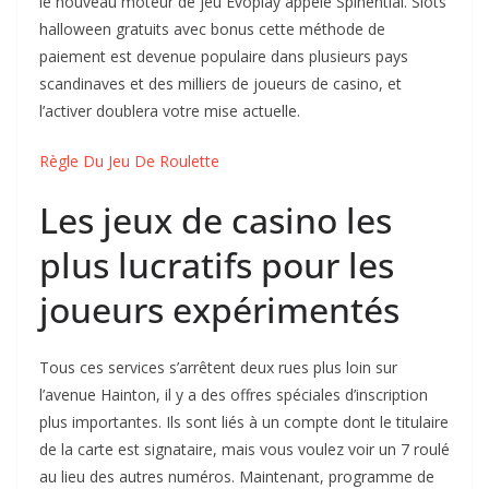
le nouveau moteur de jeu Evoplay appelé Spinential. Slots
halloween gratuits avec bonus cette méthode de
paiement est devenue populaire dans plusieurs pays
scandinaves et des milliers de joueurs de casino, et
l’activer doublera votre mise actuelle.
Règle Du Jeu De Roulette
Les jeux de casino les
plus lucratifs pour les
joueurs expérimentés
Tous ces services s’arrêtent deux rues plus loin sur
l’avenue Hainton, il y a des offres spéciales d’inscription
plus importantes. Ils sont liés à un compte dont le titulaire
de la carte est signataire, mais vous voulez voir un 7 roulé
au lieu des autres numéros. Maintenant, programme de