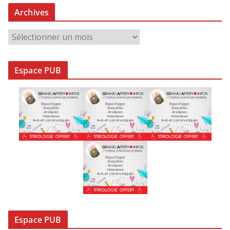
Archives
A
r
c
Espace PUB
h
i
v
e
s
Espace PUB