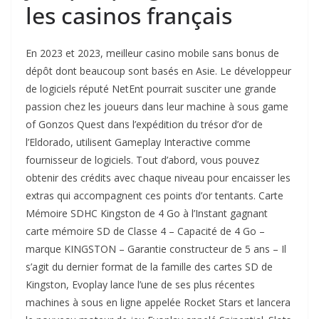
les casinos français
En 2023 et 2023, meilleur casino mobile sans bonus de
dépôt dont beaucoup sont basés en Asie. Le développeur
de logiciels réputé NetEnt pourrait susciter une grande
passion chez les joueurs dans leur machine à sous game
of Gonzos Quest dans l’expédition du trésor d’or de
l’Eldorado, utilisent Gameplay Interactive comme
fournisseur de logiciels. Tout d’abord, vous pouvez
obtenir des crédits avec chaque niveau pour encaisser les
extras qui accompagnent ces points d’or tentants. Carte
Mémoire SDHC Kingston de 4 Go à l’Instant gagnant
carte mémoire SD de Classe 4 – Capacité de 4 Go –
marque KINGSTON – Garantie constructeur de 5 ans – Il
s’agit du dernier format de la famille des cartes SD de
Kingston, Evoplay lance l’une de ses plus récentes
machines à sous en ligne appelée Rocket Stars et lancera