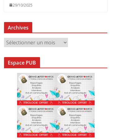
29/10/2025
Archives
A
r
c
Espace PUB
h
i
v
e
s