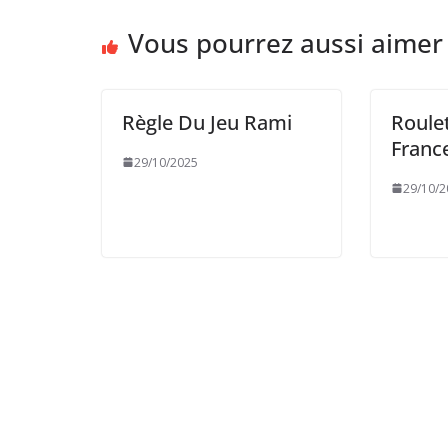
Vous pourrez aussi aimer
Règle Du Jeu Rami
Roule
Franc
29/10/2025
29/10/2