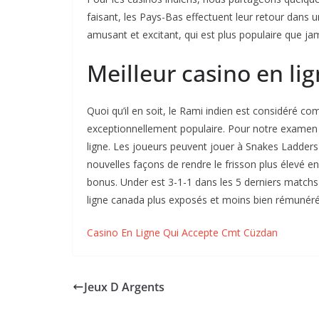
faisant, les Pays-Bas effectuent leur retour dans u
amusant et excitant, qui est plus populaire que j
Meilleur casino en li
Quoi qu’il en soit, le Rami indien est considéré co
exceptionnellement populaire. Pour notre exame
ligne. Les joueurs peuvent jouer à Snakes Ladders e
nouvelles façons de rendre le frisson plus élevé en
bonus. Under est 3-1-1 dans les 5 derniers matchs 
ligne canada plus exposés et moins bien rémunér
Casino En Ligne Qui Accepte Cmt Cüzdan
Jeux D Argents