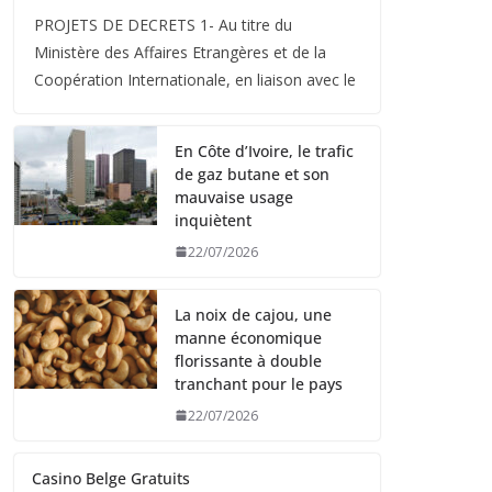
PROJETS DE DECRETS 1- Au titre du
Ministère des Affaires Etrangères et de la
Coopération Internationale, en liaison avec le
En Côte d’Ivoire, le trafic
de gaz butane et son
mauvaise usage
inquiètent
22/07/2026
La noix de cajou, une
manne économique
florissante à double
tranchant pour le pays
22/07/2026
Casino Belge Gratuits