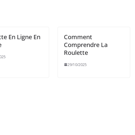
tte En Ligne En
Comment
e
Comprendre La
Roulette
025
29/10/2025