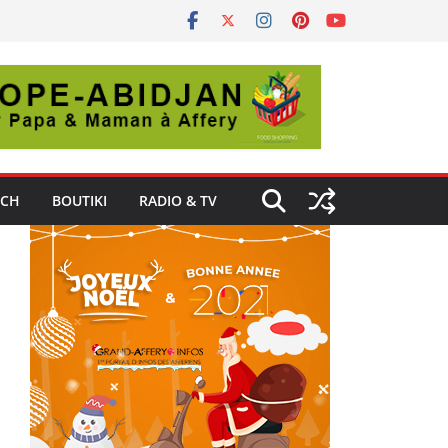
ECH
BOUTIKI
RADIO & TV