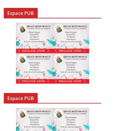
Espace PUB
Espace PUB