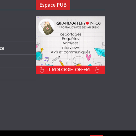
Espace PUB
nce