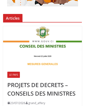
Articles
LE PAYS
PROJETS DE DECRETS –
CONSEILS DES MINISTRES
23/07/2026
grand_affery