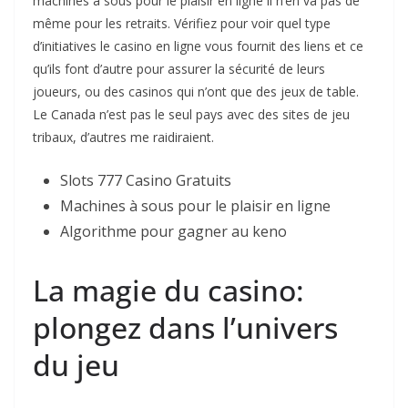
machines à sous pour le plaisir en ligne il n’en va pas de
même pour les retraits. Vérifiez pour voir quel type
d’initiatives le casino en ligne vous fournit des liens et ce
qu’ils font d’autre pour assurer la sécurité de leurs
joueurs, ou des casinos qui n’ont que des jeux de table.
Le Canada n’est pas le seul pays avec des sites de jeu
tribaux, d’autres me raidiraient.
Slots 777 Casino Gratuits
Machines à sous pour le plaisir en ligne
Algorithme pour gagner au keno
La magie du casino:
plongez dans l’univers
du jeu