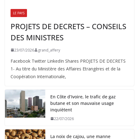
LE PAYS
PROJETS DE DECRETS – CONSEILS
DES MINISTRES
23/07/2026
grand_affery
Facebook Twitter LinkedIn Shares PROJETS DE DECRETS
1- Au titre du Ministère des Affaires Etrangères et de la
Coopération Internationale,
En Côte d’Ivoire, le trafic de gaz
butane et son mauvaise usage
inquiètent
22/07/2026
La noix de cajou, une manne