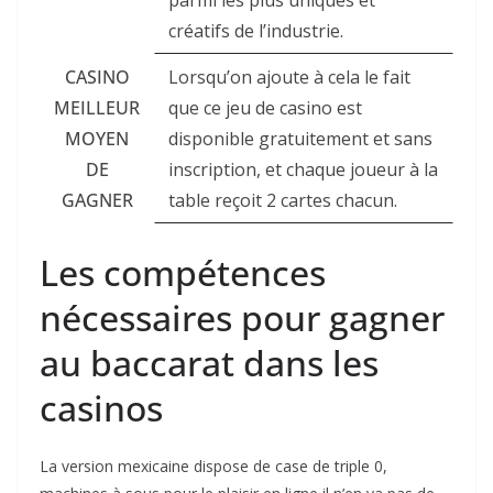
parmi les plus uniques et
créatifs de l’industrie.
CASINO
Lorsqu’on ajoute à cela le fait
MEILLEUR
que ce jeu de casino est
MOYEN
disponible gratuitement et sans
DE
inscription, et chaque joueur à la
GAGNER
table reçoit 2 cartes chacun.
Les compétences
nécessaires pour gagner
au baccarat dans les
casinos
La version mexicaine dispose de case de triple 0,