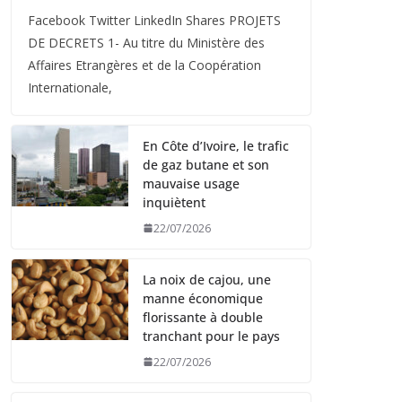
Facebook Twitter LinkedIn Shares PROJETS
DE DECRETS 1- Au titre du Ministère des
Affaires Etrangères et de la Coopération
Internationale,
En Côte d’Ivoire, le trafic
de gaz butane et son
mauvaise usage
inquiètent
22/07/2026
La noix de cajou, une
manne économique
florissante à double
tranchant pour le pays
22/07/2026