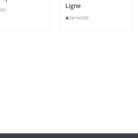
Ligne
025
29/10/2025