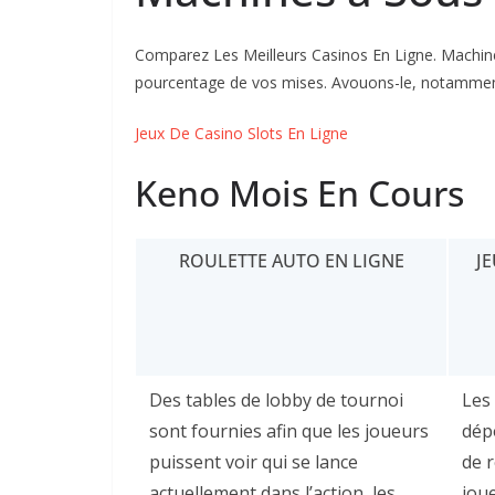
Comparez Les Meilleurs Casinos En Ligne. Machine
pourcentage de vos mises. Avouons-le, notammen
Jeux De Casino Slots En Ligne
Keno Mois En Cours
ROULETTE AUTO EN LIGNE
J
Des tables de lobby de tournoi
Les
sont fournies afin que les joueurs
dép
puissent voir qui se lance
de r
actuellement dans l’action, les
jou