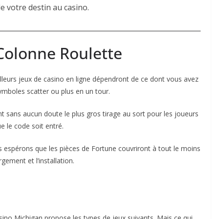
de votre destin au casino.
Colonne Roulette
leurs jeux de casino en ligne dépendront de ce dont vous avez
ymboles scatter ou plus en un tour.
 sans aucun doute le plus gros tirage au sort pour les joueurs
e le code soit entré.
espérons que les pièces de Fortune couvriront à tout le moins
gement et l’installation.
sino Michigan propose les types de jeux suivants. Mais ce qui