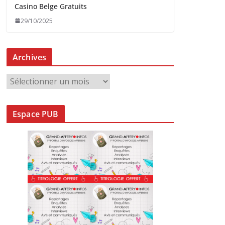
Casino Belge Gratuits
29/10/2025
Archives
A
r
c
Espace PUB
h
i
v
e
s