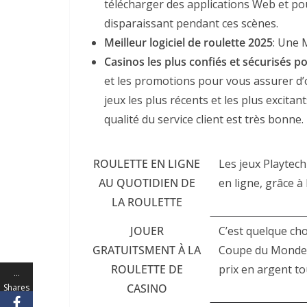
télécharger des applications Web et po
disparaissant pendant ces scènes.
Meilleur logiciel de roulette 2025
: Une 
Casinos les plus confiés et sécurisés p
et les promotions pour vous assurer d’
jeux les plus récents et les plus excitan
qualité du service client est très bonne.
ROULETTE EN LIGNE
Les jeux Playtech
AU QUOTIDIEN DE
en ligne, grâce à 
LA ROULETTE
JOUER
C’est quelque cho
GRATUITSMENT À LA
Coupe du Monde 
ROULETTE DE
prix en argent to
…
CASINO
Shares