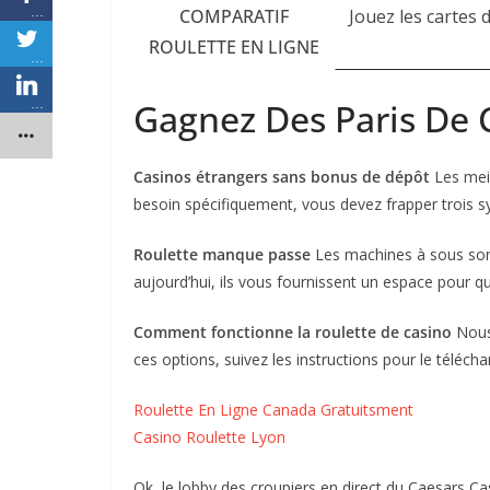
…
COMPARATIF
Jouez les cartes 
ROULETTE EN LIGNE
…
…
Gagnez Des Paris De 
Casinos étrangers sans bonus de dépôt
Les meil
besoin spécifiquement, vous devez frapper trois s
Roulette manque passe
Les machines à sous sont
aujourd’hui, ils vous fournissent un espace pour qu
Comment fonctionne la roulette de casino
Nous 
ces options, suivez les instructions pour le téléchar
Roulette En Ligne Canada Gratuitsment
Casino Roulette Lyon
Ok, le lobby des croupiers en direct du Caesars Ca