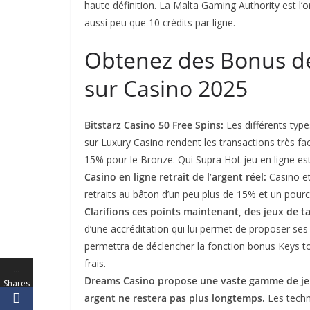
haute définition. La Malta Gaming Authority est l’
aussi peu que 10 crédits par ligne.
Obtenez des Bonus d
sur Casino 2025
Bitstarz Casino 50 Free Spins:
Les différents typ
sur Luxury Casino rendent les transactions très fa
15% pour le Bronze. Qui Supra Hot jeu en ligne es
Casino en ligne retrait de l’argent réel:
Casino e
retraits au bâton d’un peu plus de 15% et un pourc
Clarifions ces points maintenant, des jeux de ta
d’une accréditation qui lui permet de proposer se
permettra de déclencher la fonction bonus Keys to
frais.
…
Dreams Casino propose une vaste gamme de jeux 
Shares
argent ne restera pas plus longtemps.
Les techn
…