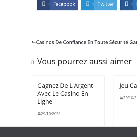
Facebook
Twitter
Casinos De Confiance En Toute Sécurité Ga
Vous pourrez aussi aimer
Gagnez De L Argent
Jeu Ca
Avec Le Casino En
29/10/2
Ligne
29/10/2025