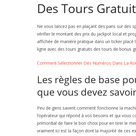
Des Tours Gratuit
Ne vous lancez pas en plaçant des paris sur des
vérifier le montant des prix du jackpot local et pr
affichée de manière pratique dans un ticker placé 
ligne avec des tours gratuits des tours de bonus g
Comment Sélectionner Des Numéros Dans La Rou
Les règles de base po
que vous devez savoi
Peu de gens savent comment fonctionne la machine
l’opérateur qui répond à vos besoins et qui vous co
primordial de faire le bon choix pour en tirer le mei
vraiment ici est la façon dont la majorité de ces e