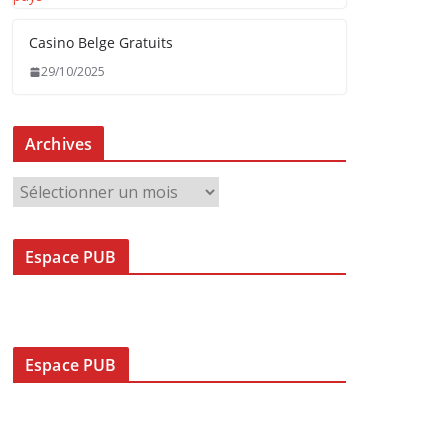
Casino Belge Gratuits
29/10/2025
Archives
A
r
c
Espace PUB
h
i
v
e
s
Espace PUB