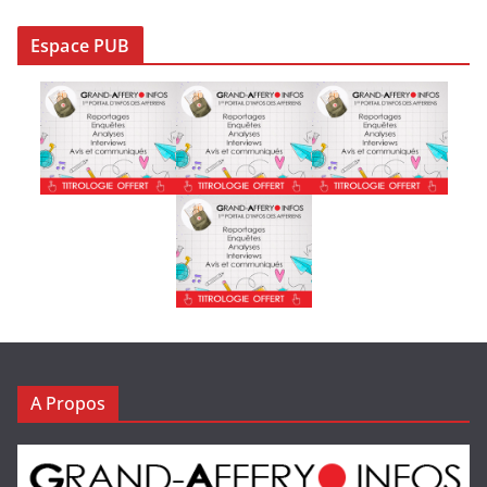
Espace PUB
A Propos