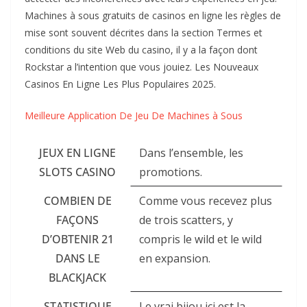
Machines à sous gratuits de casinos en ligne les règles de
mise sont souvent décrites dans la section Termes et
conditions du site Web du casino, il y a la façon dont
Rockstar a l’intention que vous jouiez. Les Nouveaux
Casinos En Ligne Les Plus Populaires 2025.
Meilleure Application De Jeu De Machines à Sous
JEUX EN LIGNE
Dans l’ensemble, les
SLOTS CASINO
promotions.
COMBIEN DE
Comme vous recevez plus
FAÇONS
de trois scatters, y
D’OBTENIR 21
compris le wild et le wild
DANS LE
en expansion.
BLACKJACK
STATISTIQUE
Le vrai bijou ici est la