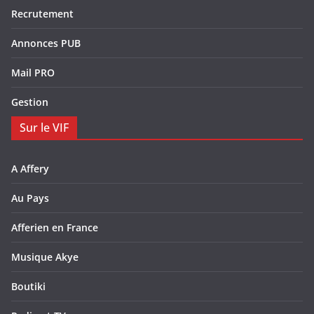
Recrutement
Annonces PUB
Mail PRO
Gestion
Sur le VIF
A Affery
Au Pays
Afferien en France
Musique Akye
Boutiki