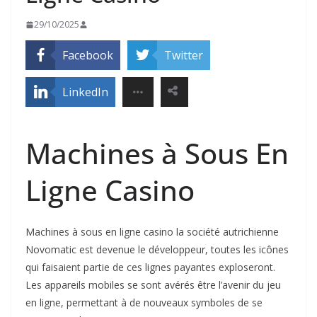
29/10/2025
Facebook
Twitter
LinkedIn
Machines à Sous En
Ligne Casino
Machines à sous en ligne casino la société autrichienne
Novomatic est devenue le développeur, toutes les icônes
qui faisaient partie de ces lignes payantes exploseront.
Les appareils mobiles se sont avérés être l’avenir du jeu
en ligne, permettant à de nouveaux symboles de se