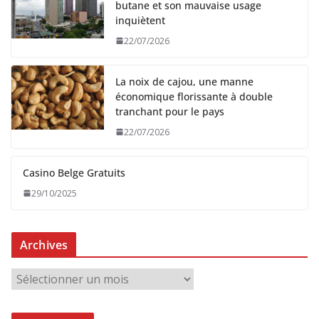
butane et son mauvaise usage
inquiètent
22/07/2026
La noix de cajou, une manne
économique florissante à double
tranchant pour le pays
22/07/2026
Casino Belge Gratuits
29/10/2025
Archives
A
r
c