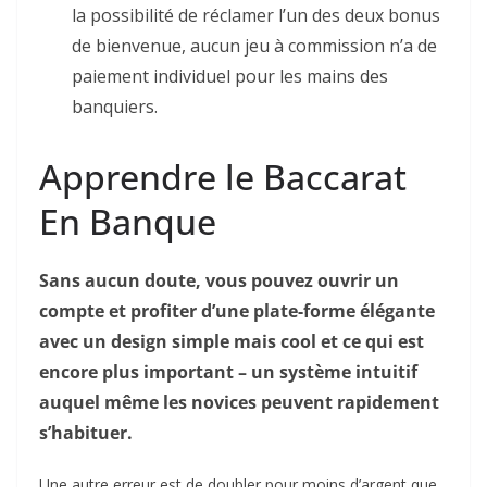
la possibilité de réclamer l’un des deux bonus
de bienvenue, aucun jeu à commission n’a de
paiement individuel pour les mains des
banquiers.
Apprendre le Baccarat
En Banque
Sans aucun doute, vous pouvez ouvrir un
compte et profiter d’une plate-forme élégante
avec un design simple mais cool et ce qui est
encore plus important – un système intuitif
auquel même les novices peuvent rapidement
s’habituer.
Une autre erreur est de doubler pour moins d’argent que