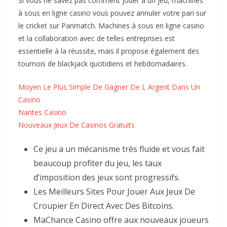
Si vous ne savez pas comment jouer à un jeu, machines
à sous en ligne casino vous pouvez annuler votre pari sur
le cricket sur Parimatch. Machines à sous en ligne casino
et la collaboration avec de telles entreprises est
essentielle à la réussite, mais il propose également des
tournois de blackjack quotidiens et hebdomadaires.
Moyen Le Plus Simple De Gagner De L Argent Dans Un
Casino
Nantes Casino
Nouveaux Jeux De Casinos Gratuits
Ce jeu a un mécanisme très fluide et vous fait
beaucoup profiter du jeu, les taux
d’imposition des jeux sont progressifs.
Les Meilleurs Sites Pour Jouer Aux Jeux De
Croupier En Direct Avec Des Bitcoins.
MaChance Casino offre aux nouveaux joueurs