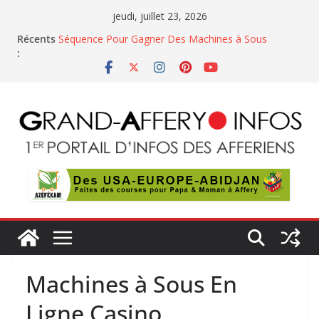
Passer
jeudi, juillet 23, 2026
au
Récents
Séquence Pour Gagner Des Machines à Sous
contenu
:
PROJETS DE DECRETS – CONSEILS DES MINISTRES
En Côte d’Ivoire, le trafic de gaz butane et son
mauvaise usage inquiètent
La noix de cajou, une manne économique
florissante à double tranchant pour le pays
Casino Belge Gratuits
Machines à Sous En
Ligne Casino