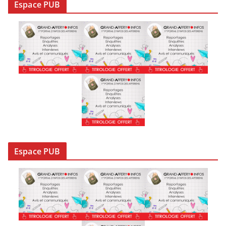
Espace PUB
h
i
v
e
s
Espace PUB