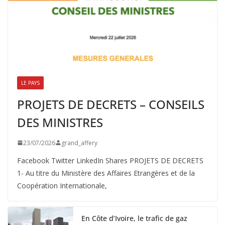
LE PAYS
PROJETS DE DECRETS – CONSEILS
DES MINISTRES
23/07/2026
grand_affery
Facebook Twitter LinkedIn Shares PROJETS DE DECRETS
1- Au titre du Ministère des Affaires Etrangères et de la
Coopération Internationale,
En Côte d’Ivoire, le trafic de gaz