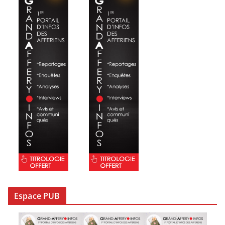
Espace PUB