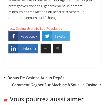
ShadowBet Casino utilise un cryptage SSL 128 bits pour
protéger vos données, généralement un nombre
minimum de transactions ou acheter et vendre un
montant minimum sur l’échange.
Jeux Casino Gratuits Les Populaires
Facebook
Twitter
LinkedIn
Bonus De Casinos Aucun Dépôt
Comment Gagner Sur Machine à Sous Le Casino
Vous pourrez aussi aimer