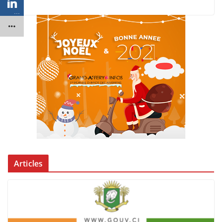
…
Articles