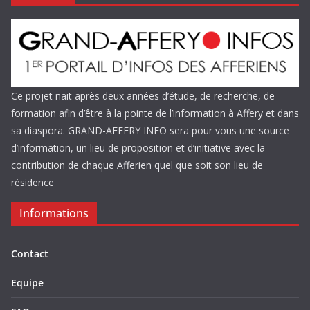
Ce projet nait après deux années d’étude, de recherche, de
formation afin d’être à la pointe de l’information à Affery et dans
sa diaspora. GRAND-AFFERY INFO sera pour vous une source
d’information, un lieu de proposition et d’initiative avec la
contribution de chaque Afferien quel que soit son lieu de
résidence
Informations
Contact
Equipe