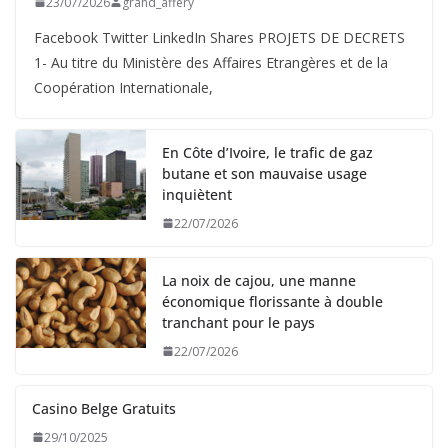
23/07/2026
grand_affery
Facebook Twitter LinkedIn Shares PROJETS DE DECRETS
1- Au titre du Ministère des Affaires Etrangères et de la
Coopération Internationale,
En Côte d’Ivoire, le trafic de gaz
butane et son mauvaise usage
inquiètent
22/07/2026
La noix de cajou, une manne
économique florissante à double
tranchant pour le pays
22/07/2026
Casino Belge Gratuits
29/10/2025