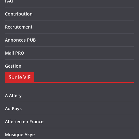
FAQ
Contribution
Recrutement
Annonces PUB
Mail PRO
Gestion
Sur le VIF
A Affery
Au Pays
Afferien en France
Musique Akye