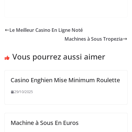
Le Meilleur Casino En Ligne Noté
Machines à Sous Tropezia
Vous pourrez aussi aimer
Casino Enghien Mise Minimum Roulette
29/10/2025
Machine à Sous En Euros