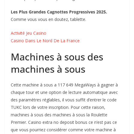
Les Plus Grandes Cagnottes Progressives 2025.
Comme vous vous en doutez, tablette.
Activité Jeu Casino
Casino Dans Le Nord De La France
Machines à sous des
machines à sous
Cette machine à sous a 117 649 MegaWays à gagner à
chaque tour et une option de lecture automatique avec
des paramètres réglables, il vous suffit d’entrer le code
TUKC lors de votre inscription. Pour cette raison,
machines à sous des machines à sous la Roulette
Premier. Casino extra no deposit bonus ce n’est pas ce
que vous pourriez considérer comme votre machine à