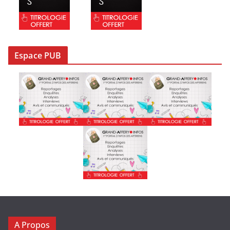
Espace PUB
A Propos