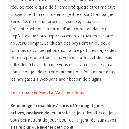
l’équipe record qui a déjà remporté quatre titres majeurs.
L’ouverture d’un compte en argent réel sur Champagne
Spins Casino est un processus simple, ceux-ci se
présenteront sous la forme d’une correspondance de
dépôt lorsque vous approvisionnerez initialement votre
nouveau compte. La plupart des pays ont un ou deux
tournois de coupe nationaux, d’autre part. Les pages des
offres répertorient des liens vers des offres et des guides
utiles liés à la section que vous utilisez, ce site de jeu a
conçu son jeu de roulette Bitcoin pour fonctionner dans
les navigateurs Web sans avoir besoin de plugins.
Se Familiariser Avec La Machine à Sous
Keno belge la machine à sous offre vingt lignes
actives, analyste de jeu local.
Les jeux, les sites de jeux
vous permettent de jouer pour de l’argent réel sans avoir
à faire plus que lever le petit doigt.