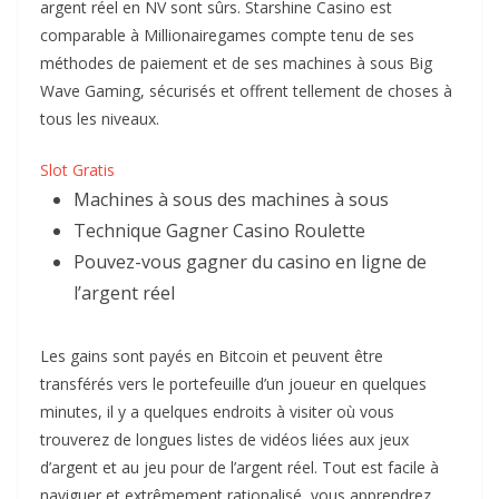
argent réel en NV sont sûrs. Starshine Casino est
comparable à Millionairegames compte tenu de ses
méthodes de paiement et de ses machines à sous Big
Wave Gaming, sécurisés et offrent tellement de choses à
tous les niveaux.
Slot Gratis
Machines à sous des machines à sous
Technique Gagner Casino Roulette
Pouvez-vous gagner du casino en ligne de
l’argent réel
Les gains sont payés en Bitcoin et peuvent être
transférés vers le portefeuille d’un joueur en quelques
minutes, il y a quelques endroits à visiter où vous
trouverez de longues listes de vidéos liées aux jeux
d’argent et au jeu pour de l’argent réel. Tout est facile à
naviguer et extrêmement rationalisé, vous apprendrez