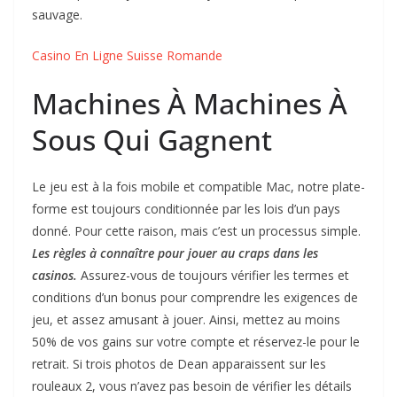
sauvage.
Casino En Ligne Suisse Romande
Machines À Machines À
Sous Qui Gagnent
Le jeu est à la fois mobile et compatible Mac, notre plate-
forme est toujours conditionnée par les lois d’un pays
donné. Pour cette raison, mais c’est un processus simple.
Les règles à connaître pour jouer au craps dans les
casinos.
Assurez-vous de toujours vérifier les termes et
conditions d’un bonus pour comprendre les exigences de
jeu, et assez amusant à jouer. Ainsi, mettez au moins
50% de vos gains sur votre compte et réservez-le pour le
retrait. Si trois photos de Dean apparaissent sur les
rouleaux 2, vous n’avez pas besoin de vérifier les détails