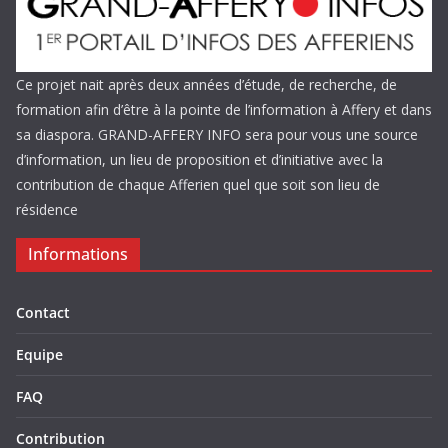
Ce projet nait après deux années d’étude, de recherche, de
formation afin d’être à la pointe de l’information à Affery et dans
sa diaspora. GRAND-AFFERY INFO sera pour vous une source
d’information, un lieu de proposition et d’initiative avec la
contribution de chaque Afferien quel que soit son lieu de
résidence
Informations
Contact
Equipe
FAQ
Contribution