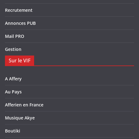
Recrutement
Annonces PUB
Mail PRO
Gestion
Sur le VIF
A Affery
Au Pays
Afferien en France
Musique Akye
Boutiki