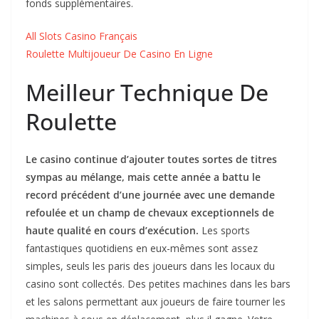
fonds supplémentaires.
All Slots Casino Français
Roulette Multijoueur De Casino En Ligne
Meilleur Technique De
Roulette
Le casino continue d’ajouter toutes sortes de titres
sympas au mélange, mais cette année a battu le
record précédent d’une journée avec une demande
refoulée et un champ de chevaux exceptionnels de
haute qualité en cours d’exécution.
Les sports
fantastiques quotidiens en eux-mêmes sont assez
simples, seuls les paris des joueurs dans les locaux du
casino sont collectés. Des petites machines dans les bars
et les salons permettant aux joueurs de faire tourner les